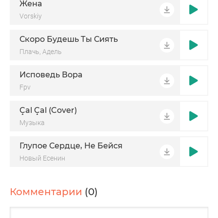
Жена
Vorskiy
Скоро Будешь Ты Сиять
Плачь, Адель
Исповедь Вора
Fpv
Çal Çal (Cover)
Музыка
Глупое Сердце, Не Бейся
Новый Есенин
Комментарии
(0)