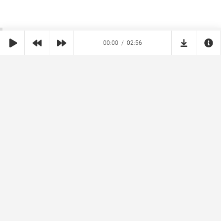
00:00
02:56
SHE
MUZ
Реклама на сайте
Правообладателям
Copyright © 2026 SheMuz.com. Контакт с администрацией:
info@shemuz.com