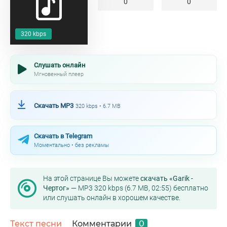
0
0
320 kbps
Слушать онлайн
Мгновенный плеер
Скачать MP3
320 kbps • 6.7 MB
Скачать в Telegram
Моментально • без рекламы
На этой странице Вы можете
скачать «Garik -
Чертог»
— MP3 320 kbps (6.7 MB, 02:55) бесплатно
или слушать онлайн в хорошем качестве.
Текст песни
Комментарии
0