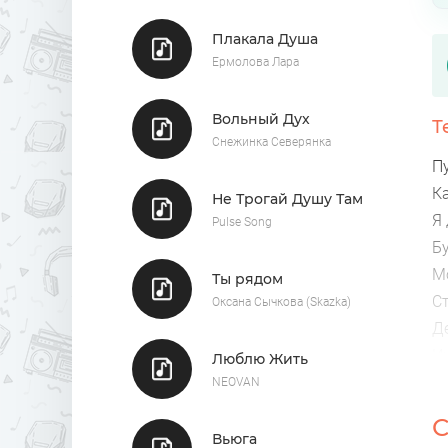
Плакала Душа
Ермолова Лара
Вольный Дух
Т
Снежинка Северянка
Пу
Ка
Не Трогай Душу Там
Я
Pulse Song
Б
М
Ты рядом
С
Оксана Сычкова (Skazka)
Д
Их
Люблю Жить
Л
NEOVAN
Му
С
С
Вьюга