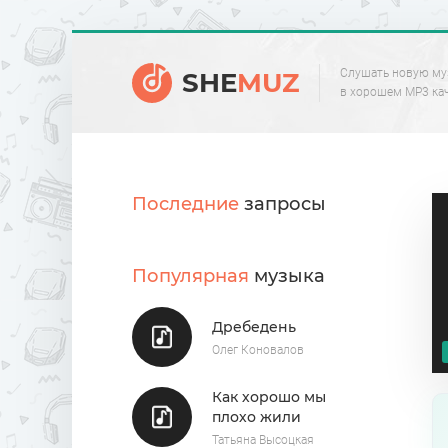
Слушать новую му
SHE
MUZ
в хорошем MP3 ка
Последние
запросы
Популярная
музыка
Дребедень
Олег Коновалов
Как хорошо мы
плохо жили
Татьяна Высоцкая