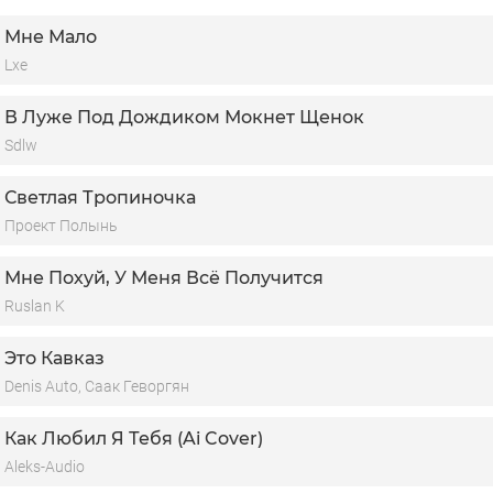
 рай небесный попадёт.
Мне Мало
Lxe
В Луже Под Дождиком Мокнет Щенок
Sdlw
Светлая Тропиночка
Проект Полынь
Мне Похуй, У Меня Всё Получится
Ruslan K
Это Кавказ
Denis Auto, Саак Геворгян
Как Любил Я Тебя (Ai Cover)
Aleks-Audio