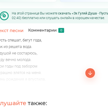
На этой странице Вы можете
скачать «Эх Гуляй Душа - Пуст
02:40) бесплатно или слушать онлайн в хорошем качестве.
екст песни
Комментарии
0
сть спешат, бегут года,
к из решета вода.
 душой не состарюсь,
уду вечно молода.
ои годы под забором
трашно злятся на меня.
ень рождения я впустила,
 назад вернула я.
юблю город, жизнь, природу,
жа и свекровь в угоду.
лушайте
также:
о свекровью кто живёт,