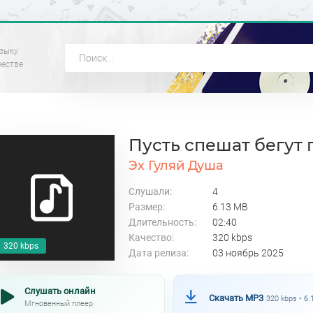
зыку
честве
Пусть спешат бегут 
Эх Гуляй Душа
Слушали:
4
Размер:
6.13 MB
Длительность:
02:40
Качество:
320 kbps
320 kbps
Дата релиза:
03 ноябрь 2025
Слушать онлайн
Скачать MP3
320 kbps • 6
Мгновенный плеер