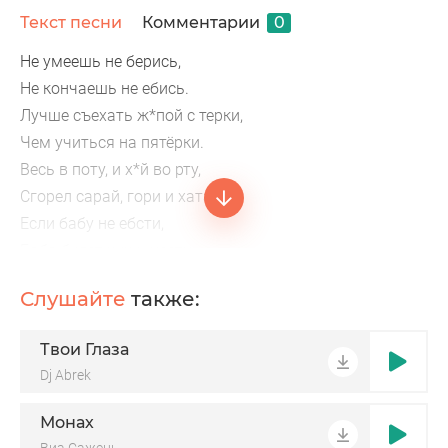
Текст песни
Комментарии
0
Не умеешь не берись,
Не кончаешь не ебись.
Лучше съехать ж*пой с терки,
Чем учиться на пятёрки.
Весь в поту, и х*й во рту,
Сгорел сарай, гори и хата.
Если бабу не ебсти,
Баба будет чушь нести.
Ебутся блохи в суматохе,
Слушайте
также:
Важный, как х*й бумажный.
Жрать до пота, срать до слёз,
Твои Глаза
А работать, как понос.
Dj Abrek
Монах