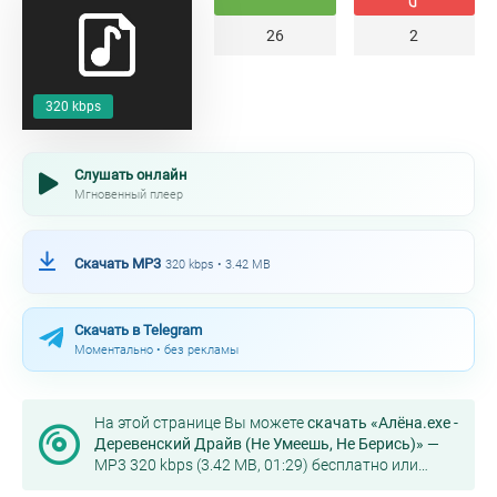
26
2
320 kbps
Слушать онлайн
Мгновенный плеер
Скачать MP3
320 kbps • 3.42 MB
Скачать в Telegram
Моментально • без рекламы
На этой странице Вы можете
скачать «Алёна.exe -
Деревенский Драйв (Не Умеешь, Не Берись)»
—
MP3 320 kbps (3.42 MB, 01:29) бесплатно или
слушать онлайн в хорошем качестве.