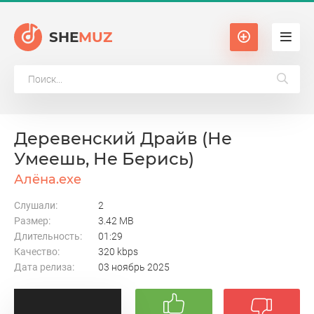
SHE
MUZ
Деревенский Драйв (Не
Умеешь, Не Берись)
Алёна.exe
Слушали:
2
Размер:
3.42 MB
Длительность:
01:29
Качество:
320 kbps
Дата релиза:
03 ноябрь 2025