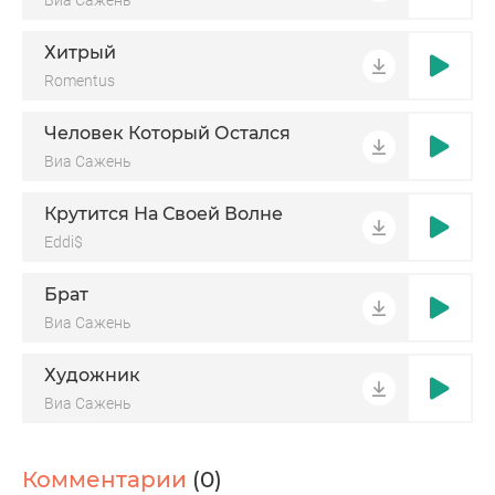
Виа Сажень
Хитрый
Romentus
Человек Который Остался
Виа Сажень
Крутится На Своей Волне
Eddi$
Брат
Виа Сажень
Художник
Виа Сажень
Комментарии
(0)