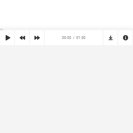
00:00
01:30
SHE
MUZ
Реклама на сайте
Правообладателям
Copyright © 2026 SheMuz.com. Контакт с администрацией:
info@shemuz.com