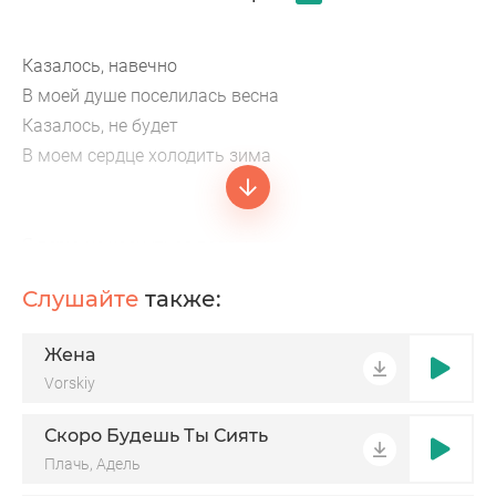
Казалось, навечно
В моей душе поселилась весна
Казалось, не будет
В моем сердце холодить зима
Я верю не коснуться весны
Уходишь, я знаю, навсегда
Слушайте
также:
Жена
Я тебя и век не забуду
Vorskiy
Я не отпущу тебя никогда
Если я с тобою не буду
Скоро Будешь Ты Сиять
То не буду счастлив я никогда
Плачь, Адель