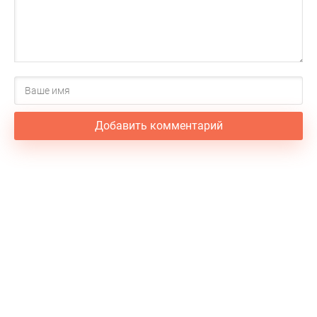
Я тебя и век не забуду, я не отпущу тебя никогда.
Если я с тобою не буду, то не буду счастлив я никогда
Я не отпущу тебя никогда
Добавить комментарий
Если я с тобою не буду
То не буду счастлив я никогда
Я тебя и век не забуду
Я не отпущу тебя никогда
Если я с тобою не буду
То не буду счастлив я никогда
То не буду счастлив я никогда
То не буду счастлив я никогда