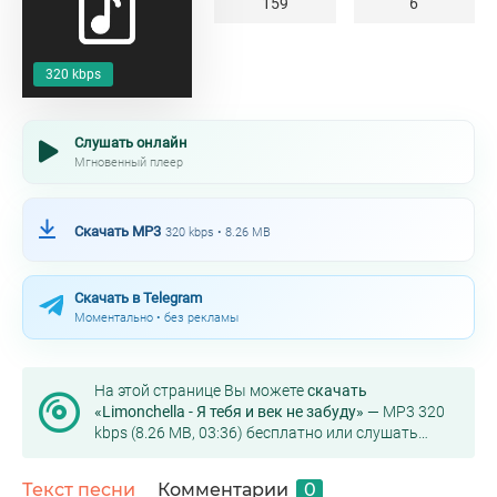
159
6
320 kbps
Слушать онлайн
Мгновенный плеер
Скачать MP3
320 kbps • 8.26 MB
Скачать в Telegram
Моментально • без рекламы
На этой странице Вы можете
скачать
«Limonchella - Я тебя и век не забуду»
— MP3 320
kbps (8.26 MB, 03:36) бесплатно или слушать
онлайн в хорошем качестве.
Текст песни
Комментарии
0