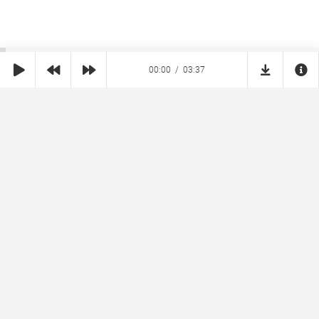
00:00
03:37
SHE
MUZ
Реклама на сайте
Правообладателям
Copyright © 2026 SheMuz.com. Контакт с администрацией:
info@shemuz.com