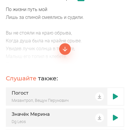
По жизни путь мой
Лишь за спиной смеялись и судили.
Вы не стояли на краю обрыва,
Когда душа была на крайне срыве.
Увидев лучик солнца в темноте,
Малыш его топил в клебете.
Я научилась спать и вставать,
Молчать, когда так хочется кричать.
Слушайте
также:
А мой путь — это шрамы и слезы,
Погост
И холодные зимние грозы.
Мизантроп, Вещун Перунович
Не узнав всей души глубины,
Брылевый словно лёд холодный.
Значёк Мерина
Но я стала сильней после беды
Dg Leos
И пусть Бог меня судит, но только не вы.