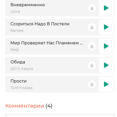
Вневремменно
Uzora
Ссориться Надо В Постели
Ramzes
Мир Проверяет Нас Пламенем Снова
Redjji
Обида
Dj515, Kaayra
Прости
Толя Клюква
Комментарии
(4)