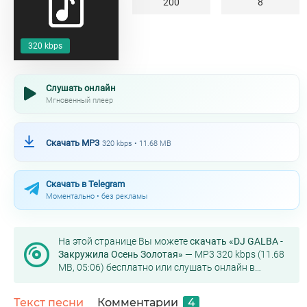
200
8
320 kbps
Слушать онлайн
Мгновенный плеер
Скачать MP3
320 kbps • 11.68 MB
Скачать в Telegram
Моментально • без рекламы
На этой странице Вы можете
скачать «DJ GALBA -
Закружила Осень Золотая»
— MP3 320 kbps (11.68
MB, 05:06) бесплатно или слушать онлайн в
хорошем качестве.
Текст песни
Комментарии
4