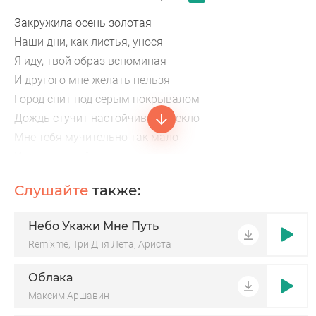
Закружила осень золотая
Наши дни, как листья, унося
Я иду, твой образ вспоминая
И другого мне желать нельзя
Город спит под серым покрывалом
Дождь стучит настойчиво в стекло
Мне тебя мучительно так мало
И в душе моей не так светло
Может, я придумал эту встречу
Слушайте
также:
Может, это был лишь сладкий сон
Я зажгу в пустой квартире свечи
Небо Укажи Мне Путь
И услышу тихий сердца стон
Remixme, Три Дня Лета, Ариста
Облака
Максим Аршавин