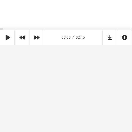
00:00
02:45
SHE
MUZ
Реклама на сайте
Правообладателям
Copyright © 2026 SheMuz.com. Контакт с администрацией:
info@shemuz.com