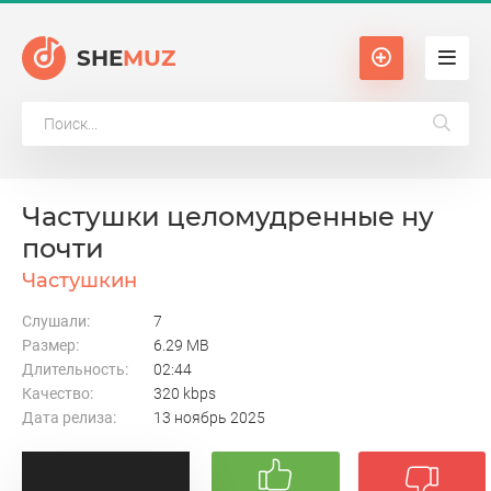
SHE
MUZ
Частушки целомудренные ну
почти
Частушкин
Слушали:
7
Размер:
6.29 MB
Длительность:
02:44
Качество:
320 kbps
Дата релиза:
13 ноябрь 2025