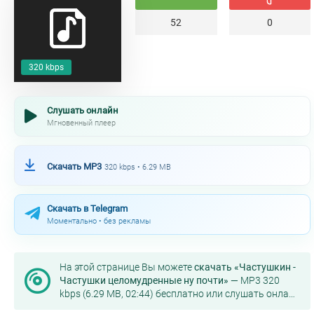
52
0
320 kbps
Слушать онлайн
Мгновенный плеер
Скачать MP3
320 kbps • 6.29 MB
Скачать в Telegram
Моментально • без рекламы
На этой странице Вы можете
скачать «Частушкин -
Частушки целомудренные ну почти»
— MP3 320
kbps (6.29 MB, 02:44) бесплатно или слушать онлайн
в хорошем качестве.