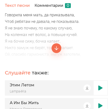
Текст песни
Комментарии
0
Говорила меня мать, да приказывала,
Чтоб ребятам не давала, не показывала.
Я не знаю почему, по какому случаю,
На коленках нет волос, а повыше кучей.
Я на бочке сижу, бочка капает,
Никто замуж не берёт, только лапает.
Ой, спасибо гармониста, мы уж запотели,
А по совести признаться, писать захотели.
Я любила сто попов, дьяконов триста,
Слушайте
также:
Что хотите говорите, душа моя чиста.
Этим Летом
Lampa4Ka
А Им Бы Жить