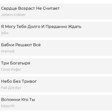
Сердце Возраст Не Считает
Johann Krekker
Я Могу Тебя Долго И Преданно Ждать
Sdlw
Бабки Решают Всё
Hramoi8
Три Богатыря
Голос Рифм
Небо Без Тривог
Рай Для Вух
Вспомни Кто Ты
Edisonfit