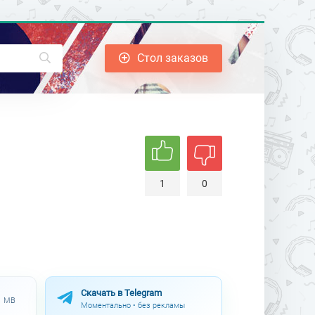
Стол заказов
1
0
Скачать в Telegram
.1 MB
Моментально • без рекламы