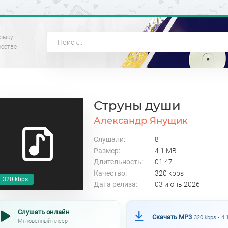
зыку
честве
Струны души
Александр Янущик
Слушали:
8
Размер:
4.1 MB
Длительность:
01:47
Качество:
320 kbps
320 kbps
Дата релиза:
03 июнь 2026
Слушать онлайн
Скачать MP3
320 kbps • 4
Мгновенный плеер