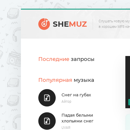
Слушать новую му
SHE
MUZ
в хорошем MP3 ка
Последние
запросы
Популярная
музыка
Снег на губах
Айгор
Падая белыми
хлопьями снег
UVAR