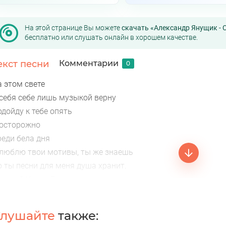
На этой странице Вы можете
скачать «Александр Янущик - 
бесплатно или слушать онлайн в хорошем качестве.
екст песни
Комментарии
0
а этом свете
 себя себе лишь музыкой верну
дойду к тебе опять
 осторожно
реди бела дня
 люблю твои мотивы, ты же знаешь
о ты песни для меня душа хранит.
алерий Курас Снегири
лушайте
также: