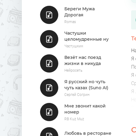
Береги Мужа
Дорогая
Romas
Частушки
Т
целомудренные ну
почти
Частушкин
Н
Везёт нас поезд
Я
жизни в никуда
По
Нейросеть
Я
Я русский но чуть
С
чуть казах (Suno AI)
Я
Сергей Согрин
Н
Мне звонит какой
В
номер
RB Kuz Muz
С
Любовь в ресторане