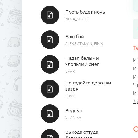
Пусть будет ночь
NOVA_MUSIC
Баю бай
ALEKS ATAMAN, FINIK
Т
Падая белыми
И 
хлопьями снег
И 
UVAR
И 
Не гадайте девочки
Ч
зазря
И 
Rusik
Дв
Ведьма
VILANIKA
С
Выхода оттуда