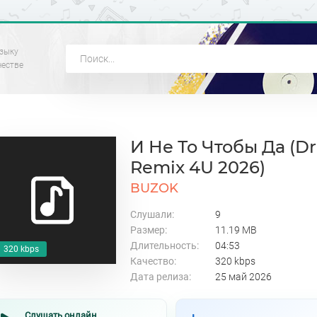
зыку
честве
И Не То Чтобы Да (
Remix 4U 2026)
BUZOK
Слушали:
9
Размер:
11.19 MB
Длительность:
04:53
320 kbps
Качество:
320 kbps
Дата релиза:
25 май 2026
Слушать онлайн