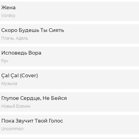
Жена
Vorskiy
Скоро Будешь Ты Сиять
Плачь, Адель
Исповедь Вора
Fpv
Çal Çal (Cover)
Музыка
Глупое Сердце, Не Бейся
Новый Есенин
Пока Звучит Твой Голос
Uncommon