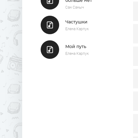
больше нет
Сан Саныч
Частушки
Елена Карпук
Мой путь
Елена Карпук