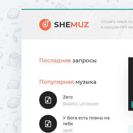
Слушать новую му
SHE
MUZ
в хорошем MP3 ка
Последние
запросы
Популярная
музыка
Zero
BAGARDI, Lilit Osipyan
У Бога есть планы на
тебя
XakeR