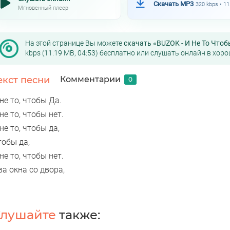
Скачать MP3
320 kbps • 1
Мгновенный плеер
На этой странице Вы можете
скачать «BUZOK - И Не То Чтоб
kbps (11.19 MB, 04:53) бесплатно или слушать онлайн в хоро
екст песни
Комментарии
0
не то, чтобы Да.
не то, чтобы нет.
не то, чтобы да,
тобы да,
не то, чтобы нет.
а окна со двора,
лушайте
также: