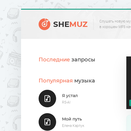
Слушать новую му
SHE
MUZ
в хорошем MP3 ка
Последние
запросы
Популярная
музыка
Я устал
RS-AI
Мой путь
Елена Карпук