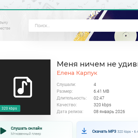
зыку
честве
Меня ничем не удив
Елена Карпук
Слушали:
4
Размер:
6.41 MB
Длительность:
02:47
Качество:
320 kbps
320 kbps
Дата релиза:
08 январь 2026
Слушать онлайн
Скачать MP3
320 kbps • 6
Мгновенный плеер