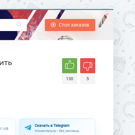
Стол заказов
ить
130
5
Скачать в Telegram
.41 MB
Моментально • без рекламы