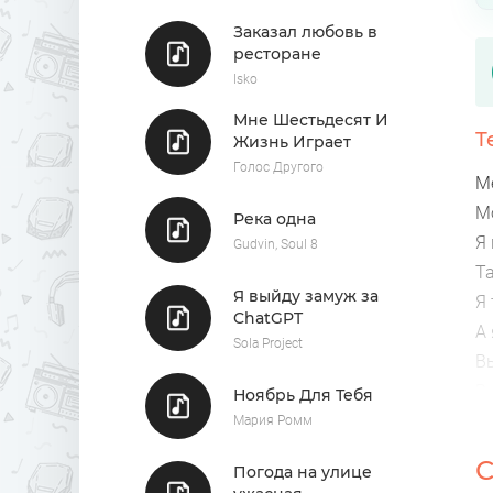
Заказал любовь в
ресторане
Isko
Мне Шестьдесят И
Т
Жизнь Играет
Голос Другого
М
М
Река одна
Я 
Gudvin, Soul 8
Та
Я выйду замуж за
Я 
ChatGPT
А 
Sola Project
В
В 
Ноябрь Для Тебя
Б
Мария Ромм
Б
С
Погода на улице
К