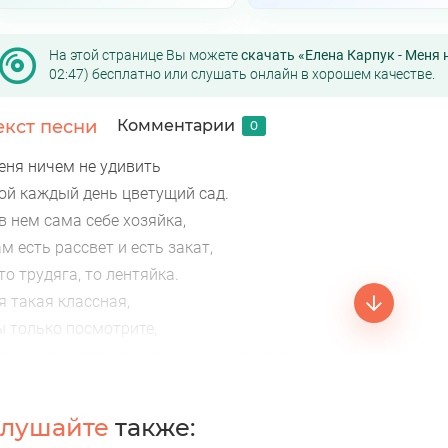
На этой странице Вы можете
скачать «Елена Карпук - Меня 
02:47) бесплатно или слушать онлайн в хорошем качестве.
екст песни
Комментарии
0
еня ничем не удивить
ой каждый день цветущий сад.
в нем сама себе хозяйка,
м есть рассвет и есть закат,
то трудяга, то лентяйка.
я такая классная,
ы только посмотрите,
душе огне опасная, ко мне не подходите.
ываю, как погода, порою переменчива.
ываю очень знойная, бываю чуть застенчиваа
лушайте
также:
то-то пытается задеть