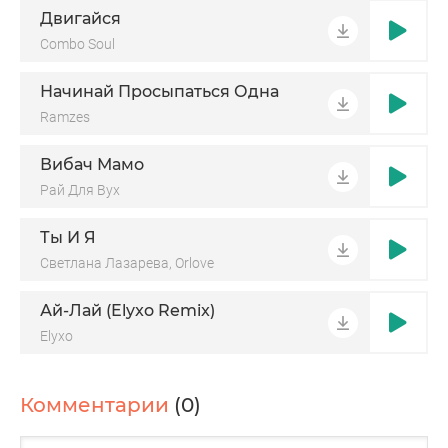
Двигайся
Combo Soul
Начинай Просыпаться Одна
Ramzes
Вибач Мамо
Рай Для Вух
Ты И Я
Светлана Лазарева, Orlove
Ай-Лай (Elyxo Remix)
Elyxo
Комментарии
(0)