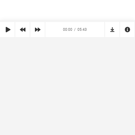
00:00
05:43
SHE
MUZ
Реклама на сайте
Правообладателям
Copyright © 2026 SheMuz.com. Контакт с администрацией:
info@shemuz.com