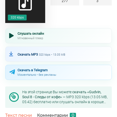
277
3
320 kbps
Слушать онлайн
Мгновенный плеер
Скачать MP3
320 kbps • 13.05 MB
Скачать в Telegram
Моментально • без рекламы
На этой странице Вы можете
скачать «Gudvin,
Soul 8 - Следы от кофе»
— MP3 320 kbps (13.05 MB,
05:42) бесплатно или слушать онлайн в хорошем
качестве.
Текст песни
Комментарии
0