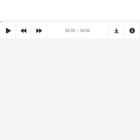
00:00
04:00
SHE
MUZ
Реклама на сайте
Правообладателям
Copyright © 2026 SheMuz.com. Контакт с администрацией:
info@shemuz.com