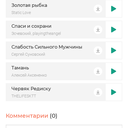
Золотая рыбка
Static Love
Спаси и сохрани
Эсчевский, playingtheangel
Слабость Сильного Мужчины
Сергей Суновский
Тамань
Алексей Аксененко
Червяк Редиску
THELIFESKTT
Комментарии
(0)