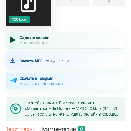
0
0
320 kbps
Слушать онлайн
Мгновенный плеер
Скачать MP3
320 kbps • 9.15 MB
Скачать в Telegram
Моментально • без рекламы
На этой странице Вы можете
скачать
«Мизантроп - За Порог»
— MP3 320 kbps (9.15 MB,
03:59) бесплатно или слушать онлайн в хорошем
качестве.
Текст песни
Комментарии
0