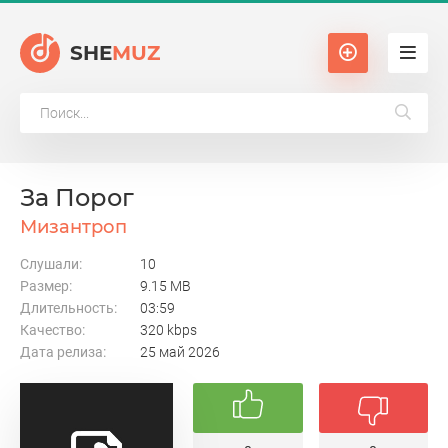
SHE
MUZ
За Порог
Мизантроп
Слушали:
10
Размер:
9.15 MB
Длительность:
03:59
Качество:
320 kbps
Дата релиза:
25 май 2026