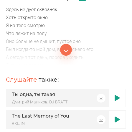
Здесь не дует сквозняк
Хоть открыто окно
Я на тело смотрю
Что лежит на полу
Оно больше не дышит, пустое оно
Был когда-то мой дом, время съело его
А сегодня тот день, порора уходить
Я стою на пороге
Держась за косяк
Слушайте
также:
Ты одна, ты такая
Дмитрий Маликов, DJ BRATT
The Last Memory of You
RXIJIN