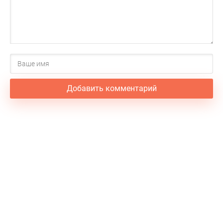
Ты обязательно найдёшь способ написать ему
Спросить, как дела
Даже если всё заблочат, даже если не будет связи
Я клянусь, что найдёшь
Клянусь, что найду способ
Написать тебе привет
Даже если слезы
Добавить комментарий
Облочат, я найду тебя
Везде, хоть
Хоть на Марсе, хоть в Венере
Там, где связи нет больше
Чтобы быть с тобою вместе
Мне не нужен пипи
Я клянусь, что найду способ написать тебе привет
Даже если все заблудят, я найду
Я найду тебя везде
Хоть на Марсе, хоть в Венере