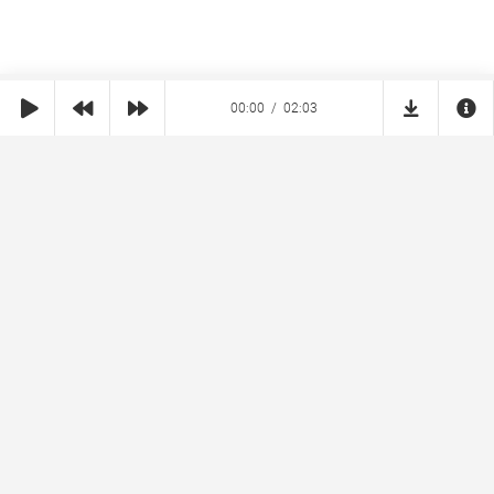
Там, где связи нет вообще
Чтобы быть с тобою вместе
Вместе мне не нужен VPN
00:00
02:03
SHE
MUZ
Реклама на сайте
Правообладателям
Copyright © 2026 SheMuz.com. Контакт с администрацией:
info@shemuz.com