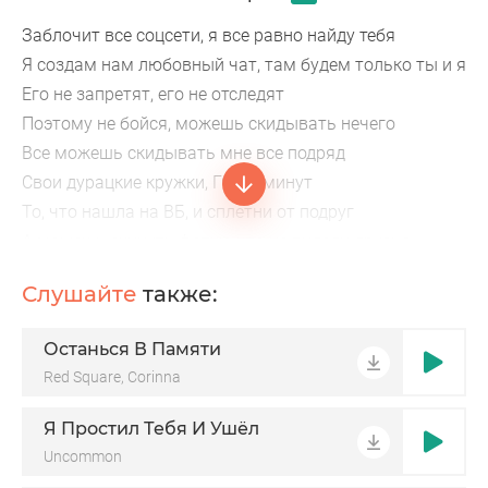
Заблочит все соцсети, я все равно найду тебя
Я создам нам любовный чат, там будем только ты и я
Его не запретят, его не отследят
Поэтому не бойся, можешь скидывать нечего
Все можешь скидывать мне все подряд
Свои дурацкие кружки, ГСП 5 минут
То, что нашла на ВБ, и сплетни от подруг
А можешь скинуть фотки, что не видели друзья
Ведь я напомню очень много
Слушайте
также:
Ведь я напомню, в этом чате будем только ты и я
Я клянусь, что найду способ написать тебе привет
Останься В Памяти
Даже если все заблочат
Red Square, Corinna
Заблочен, я найду тебя везде
Хоть на Марсе, хоть в Венере
Я Простил Тебя И Ушёл
Там, где связи нет вообще
Uncommon
Чтобы быть с тобой