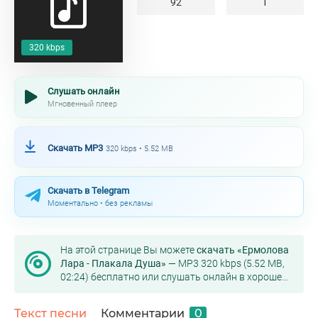
92
1
320 kbps
Слушать онлайн
Мгновенный плеер
Скачать MP3
320 kbps • 5.52 MB
Скачать в Telegram
Моментально • без рекламы
На этой странице Вы можете
скачать «Ермолова
Лара - Плакала Душа»
— MP3 320 kbps (5.52 MB,
02:24) бесплатно или слушать онлайн в хорошем
качестве.
Текст песни
Комментарии
0