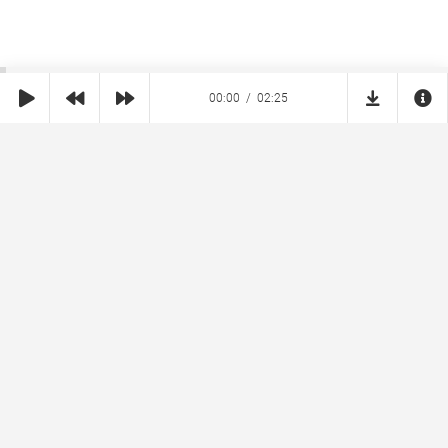
00:00
02:25
SHE
MUZ
Реклама на сайте
Правообладателям
Copyright © 2026 SheMuz.com. Контакт с администрацией:
info@shemuz.com