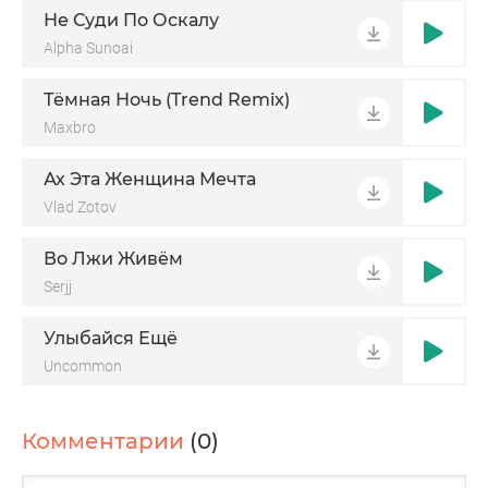
Не Суди По Оскалу
Alpha Sunoai
Тёмная Ночь (Trend Remix)
Maxbro
Ах Эта Женщина Мечта
Vlad Zotov
Во Лжи Живём
Serjj
Улыбайся Ещё
Uncommon
Комментарии
(0)