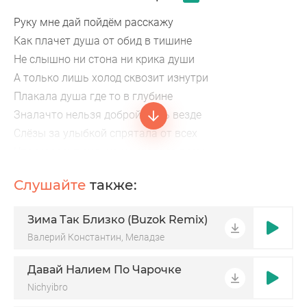
Руку мне дай пойдём расскажу
Как плачет душа от обид в тишине
Не слышно ни стона ни крика души
А только лишь холод сквозит изнутри
Плакала душа где то в глубине
Зналачто нельзя доброй быть везде
Слёзы за улыбкой спрятала от всех
Что морозит сильно не сказала всем
Слушайте
также:
Зима Так Близко (Buzok Remix)
Валерий Константин, Меладзе
Давай Налием По Чарочке
Nichyibro