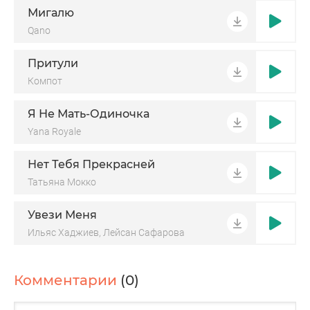
Мигалю
Qano
Притули
Компот
Я Не Мать-Одиночка
Yana Royale
Нет Тебя Прекрасней
Татьяна Мокко
Увези Меня
Ильяс Хаджиев, Лейсан Сафарова
Комментарии
(0)