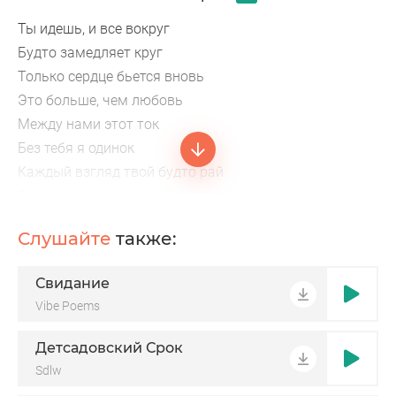
Ты идешь, и все вокруг
Будто замедляет круг
Только сердце бьется вновь
Это больше, чем любовь
Между нами этот ток
Без тебя я одинок
Каждый взгляд твой будто рай
Только не исчезай
От любви до самого края
Слушайте
также:
За тобой иду, родная
Даже если ночь без сна, ты одна мне так нужна
Свидание
Моя роза, ты моя, сладкий ад внутри меня
Vibe Poems
Детсадовский Срок
Sdlw