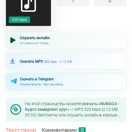
1
0
320 kbps
Слушать онлайн
Мгновенный плеер
Скачать MP3
320 kbps • 2.12 MB
Скачать в Telegram
Моментально • без рекламы
На этой странице Вы можете
скачать «NURAGA -
Будто замедляет круг»
— MP3 320 kbps (2.12 MB,
00:55) бесплатно или слушать онлайн в хорошем
качестве.
Текст песни
Комментарии
0