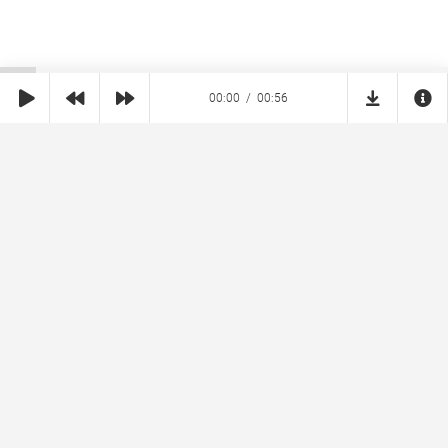
00:00
00:56
SHE
MUZ
Реклама на сайте
Правообладателям
Copyright © 2026 SheMuz.com. Контакт с администрацией:
info@shemuz.com