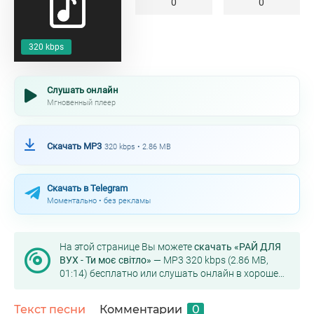
0
0
320 kbps
Слушать онлайн
Мгновенный плеер
Скачать MP3
320 kbps • 2.86 MB
Скачать в Telegram
Моментально • без рекламы
На этой странице Вы можете
скачать «РАЙ ДЛЯ
ВУХ - Ти моє світло»
— MP3 320 kbps (2.86 MB,
01:14) бесплатно или слушать онлайн в хорошем
качестве.
Текст песни
Комментарии
0