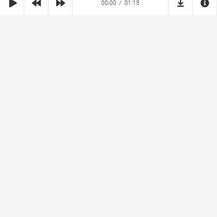
00:00
01:15
SHE
MUZ
Реклама на сайте
Правообладателям
Copyright © 2026 SheMuz.com. Контакт с администрацией:
info@shemuz.com