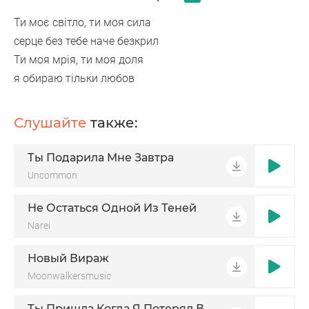
Ти моє світло, ти моя сила
серце без тебе наче безкрил
Ти моя мрія, ти моя доля
я обираю тільки любов
Слушайте
также:
Ты Подарила Мне Завтра
Uncommon
Не Остаться Одной Из Теней
Narei
Новый Вираж
Moonwalkersmusic
Ты Пришла Когда Я Потерял Всё