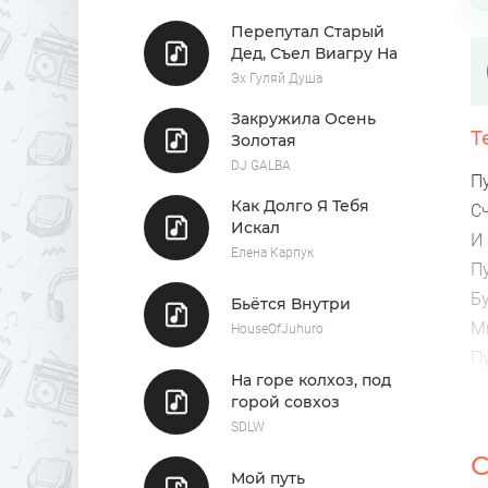
Перепутал Старый
Дед, Съел Виагру На
Обед
Эх Гуляй Душа
Закружила Осень
Т
Золотая
DJ GALBA
П
Как Долго Я Тебя
С
Искал
И 
Елена Карпук
П
Б
Бьётся Внутри
М
HouseOfJuhuro
П
На горе колхоз, под
И
горой совхоз
П
SDLW
И 
С
О
Мой путь