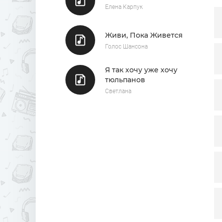
Елена Карпук
Живи, Пока Живется
Голос Шансона
Я так хочу уже хочу
тюльпанов
Светлана