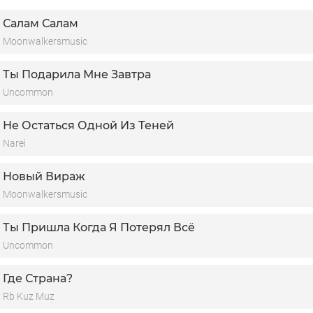
Салам Салам
Moonwalkersmusic
Ты Подарила Мне Завтра
Uncommon
Не Остаться Одной Из Теней
Narei
Новый Вираж
Moonwalkersmusic
Ты Пришла Когда Я Потерял Всё
Uncommon
Где Страна?
Rb Kuz Muz