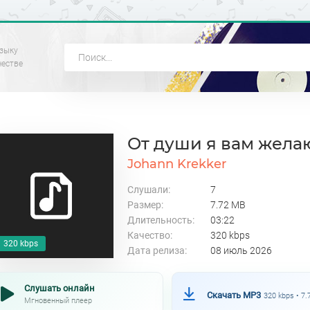
зыку
честве
От души я вам жела
Johann Krekker
Слушали:
7
Размер:
7.72 MB
Длительность:
03:22
Качество:
320 kbps
320 kbps
Дата релиза:
08 июль 2026
Слушать онлайн
Скачать MP3
320 kbps • 7
Мгновенный плеер