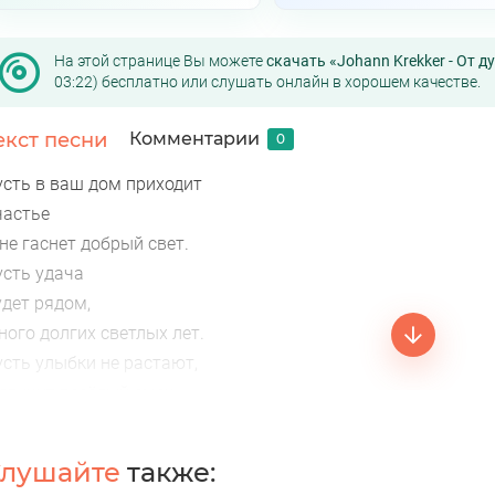
На этой странице Вы можете
скачать «Johann Krekker - От 
03:22) бесплатно или слушать онлайн в хорошем качестве.
екст песни
Комментарии
0
усть в ваш дом приходит
частье
не гаснет добрый свет.
усть удача
удет рядом,
ного долгих светлых лет.
усть улыбки не растают,
 звучит весёлый смех.
усть судьба вам помогает
сопутствует успех.
лушайте
также:
т души я вам желаю