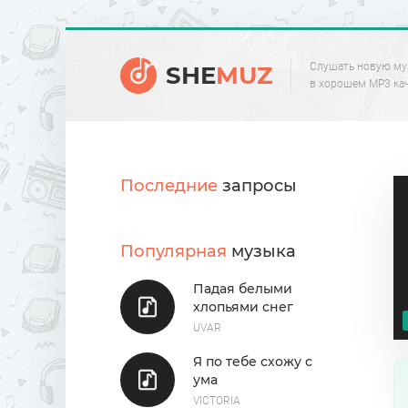
Слушать новую му
SHE
MUZ
в хорошем MP3 ка
Последние
запросы
Популярная
музыка
Падая белыми
хлопьями снег
UVAR
Я по тебе схожу с
ума
VICTORIA