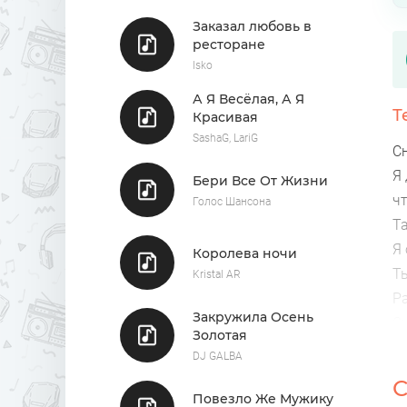
Заказал любовь в
ресторане
Isko
А Я Весёлая, А Я
Т
Красивая
SashaG, LariG
С
Я
Бери Все От Жизни
чт
Голос Шансона
Т
Я 
Королева ночи
Ты
Kristal AR
Р
Закружила Осень
С
Золотая
Я 
DJ GALBA
Ч
С
Я 
Повезло Же Мужику