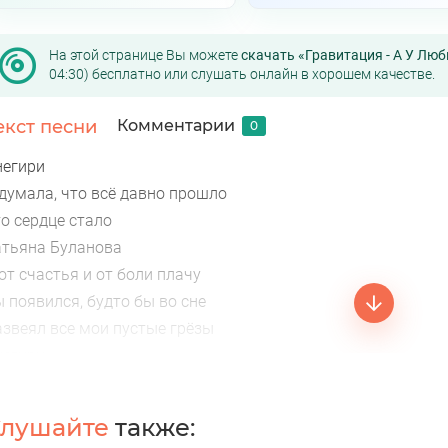
На этой странице Вы можете
скачать «Гравитация - А У Лю
04:30) бесплатно или слушать онлайн в хорошем качестве.
екст песни
Комментарии
0
негири
 думала, что всё давно прошло
о сердце стало
атьяна Буланова
от счастья и от боли плачу
 появился, будто бы во сне
азвеял все мои пустые грёзы
негири
верить в это чудо буду
тоб нас могло оно спасти
лушайте
также:
верить в это чудо буду