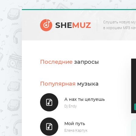
Слушать новую му
SHE
MUZ
в хорошем MP3 ка
Последние
запросы
Популярная
музыка
А нах ты целуешь
Dj Endy
Мой путь
Елена Карпук