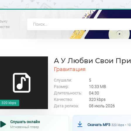
зыку
честве
А У Любви Свои Пр
Гравитация
Слушали:
5
Размер:
10.33 MB
Длительность:
04:30
Качество:
320 kbps
320 kbps
Дата релиза:
08 июль 2026
Слушать онлайн
Скачать MP3
320 kbps • 1
Мгновенный плеер