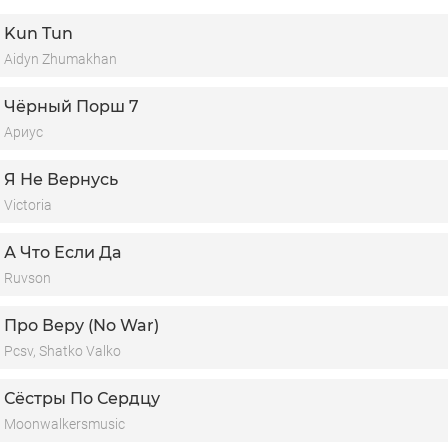
Kun Tun
Aidyn Zhumakhan
Чёрный Порш 7
Ариус
Я Не Вернусь
Victoria
А Что Если Да
Ruvson
Про Веру (No War)
Pcsv, Shatko Valko
Сёстры По Сердцу
Moonwalkersmusic