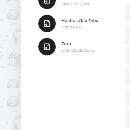
Ирина Завадская
Ноябрь Для Тебя
Мария Ромм
Zero
BAGARDI, Lilit Osipyan