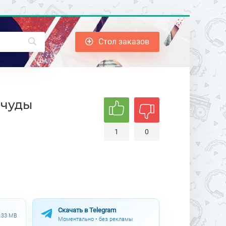
Стол заказов
ичуды
1
0
Скачать в Telegram
0.33 MB
Моментально • без рекламы