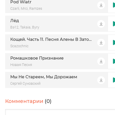
Pod Wiatr
Czarli, Mrci, Ramzes
Лёд
Вэ12, Takaia, Byry
Кощей. Часть 11. Песня Алены В Заточении
Scazochnic
Ромашковое Признание
Новая Песня
Мы Не Стареем, Мы Дорожаем
Сергей Суновский
Комментарии
(0)