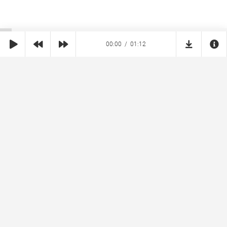
00:00
01:12
SHE
MUZ
Реклама на сайте
Правообладателям
Copyright © 2026 SheMuz.com. Контакт с администрацией:
info@shemuz.com