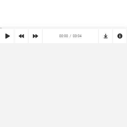
00:00
03:04
SHE
MUZ
Реклама на сайте
Правообладателям
Copyright © 2026 SheMuz.com. Контакт с администрацией:
info@shemuz.com