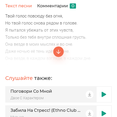
Текст песни
Комментарии
0
Твой голос повсюду без огня,
Но твой голос снова рядом в голове.
Я пытался убежать от этих чувств,
Только без тебя внутри сплошная грусть.
Она везде в моих мыслях и во сне.
Даже ночью её тень идёт ко мне.
Она везде, в каждом взгляде, в каждом дне.
И моё сердце снова тонет в ней.
Дождь, дождь погнал, дуже опять пожар.
Слушайте
также:
Я оставила во мне опасный шрам.
Поговори Со Мной
Двое С Характером
Забила На Стресс! (Ethno Club Mix)