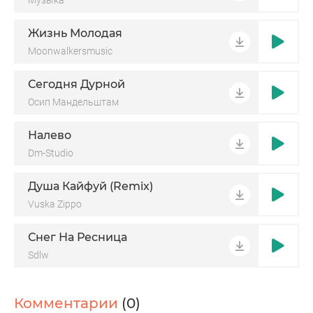
Музыка
Жизнь Молодая
Moonwalkersmusic
Сегодня Дурной
Осип Мандельштам
Налево
Dm-Studio
Душа Кайфуй (Remix)
Vuska Zippo
Снег На Ресница
Sdlw
Комментарии
(0)