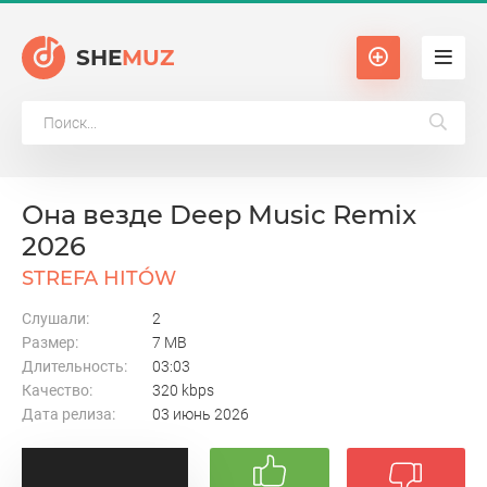
SHE
MUZ
Она везде Deep Music Remix
2026
STREFA HITÓW
Слушали:
2
Размер:
7 MB
Длительность:
03:03
Качество:
320 kbps
Дата релиза:
03 июнь 2026