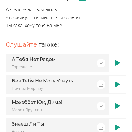
А я залез на твои нюсы,
что скинула ты мне такая сочная
Ты с*ка, хочу тебя на мне
Слушайте
также:
А Тебя Нет Рядом
Tapehustle
Без Тебя Не Могу Уснуть
Ночной Маршрут
Мэхэббэт Юк, Димэ!
Марат Яруллин
Знаеш Ли Ты
Romas