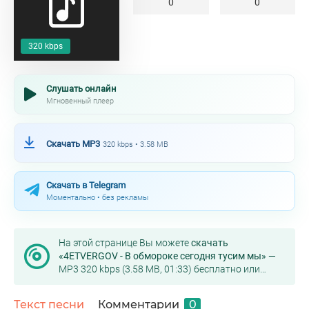
0
0
320 kbps
Слушать онлайн
Мгновенный плеер
Скачать MP3
320 kbps • 3.58 MB
Скачать в Telegram
Моментально • без рекламы
На этой странице Вы можете
скачать
«4ETVERGOV - В обмороке сегодня тусим мы»
—
MP3 320 kbps (3.58 MB, 01:33) бесплатно или
слушать онлайн в хорошем качестве.
Текст песни
Комментарии
0