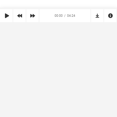
00:00
04:24
SHE
MUZ
Реклама на сайте
Правообладателям
Copyright © 2026 SheMuz.com. Контакт с администрацией:
info@shemuz.com