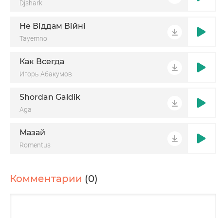
Djshark
Не Віддам Війні
Tayemno
Как Всегда
Игорь Абакумов
Shordan Galdik
Aga
Мазай
Romentus
Комментарии
(0)