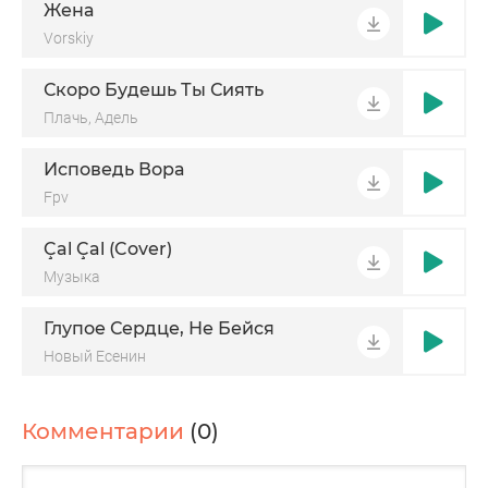
Жена
Vorskiy
Скоро Будешь Ты Сиять
Плачь, Адель
Исповедь Вора
Fpv
Çal Çal (Cover)
Музыка
Глупое Сердце, Не Бейся
Новый Есенин
Комментарии
(0)