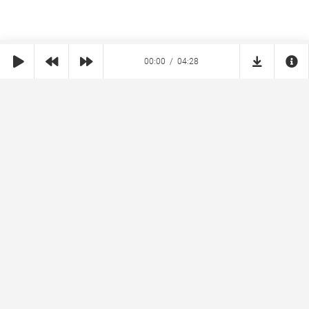
00:00
04:28
SHE
MUZ
Реклама на сайте
Правообладателям
Copyright © 2026 SheMuz.com. Контакт с администрацией:
info@shemuz.com