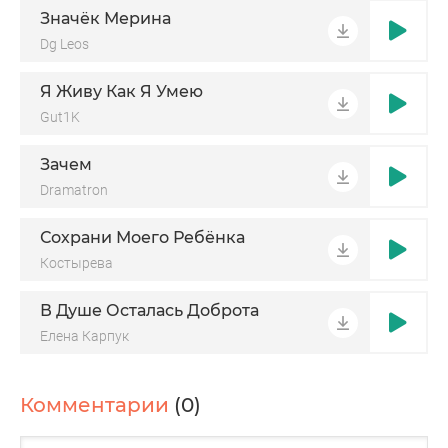
Значёк Мерина
Dg Leos
Я Живу Как Я Умею
Gut1K
Зачем
Dramatron
Сохрани Моего Ребёнка
Костырева
В Душе Осталась Доброта
Елена Карпук
Комментарии
(0)