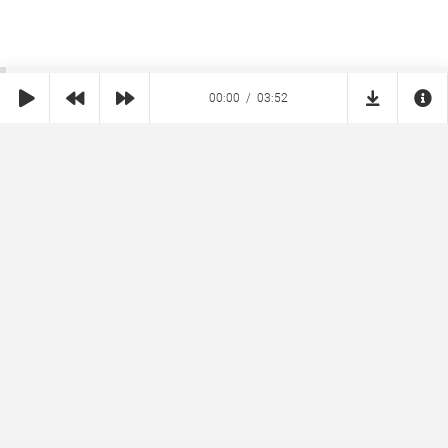
00:00
03:52
SHE
MUZ
Реклама на сайте
Правообладателям
Copyright © 2026 SheMuz.com. Контакт с администрацией:
info@shemuz.com