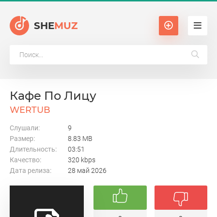
SHE
MUZ
Кафе По Лицу
WERTUB
Слушали:
9
Размер:
8.83 MB
Длительность:
03:51
Качество:
320 kbps
Дата релиза:
28 май 2026