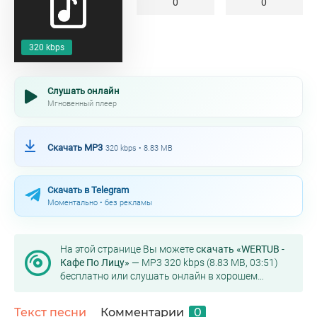
0
0
320 kbps
Слушать онлайн
Мгновенный плеер
Скачать MP3
320 kbps • 8.83 MB
Скачать в Telegram
Моментально • без рекламы
На этой странице Вы можете
скачать «WERTUB -
Кафе По Лицу»
— MP3 320 kbps (8.83 MB, 03:51)
бесплатно или слушать онлайн в хорошем
качестве.
Текст песни
Комментарии
0