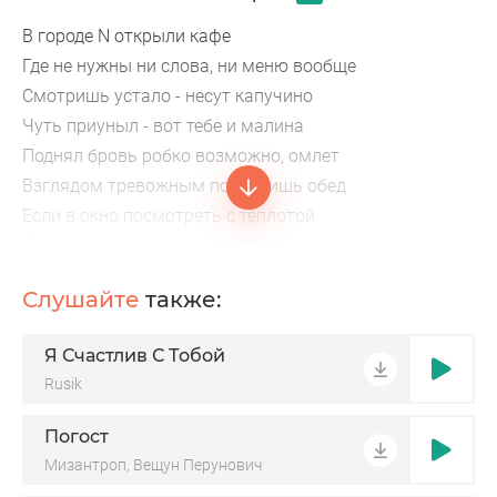
В городе N открыли кафе
Где не нужны ни слова, ни меню вообще
Смотришь устало - несут капучино
Чуть приуныл - вот тебе и малина
Поднял бровь робко возможно, омлет
Взглядом тревожным попросишь обед
Если в окно посмотреть с теплотой
Сразу десерт прилетит сам собой
Это кафе, кафе по лицу
Слушайте
также:
Здесь официант доверяет глазу
Сделал вид, будто только проснулся
Я Счастлив С Тобой
Rusik
Погост
Мизантроп, Вещун Перунович