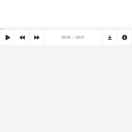
00:00
03:01
SHE
MUZ
Реклама на сайте
Правообладателям
Copyright © 2026 SheMuz.com. Контакт с администрацией:
info@shemuz.com