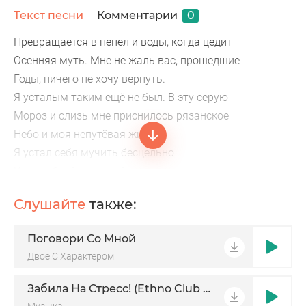
Текст песни
Комментарии
0
Превращается в пепел и воды, когда цедит
Осенняя муть. Мне не жаль вас, прошедшие
Годы, ничего не хочу вернуть.
Я усталым таким ещё не был. В эту серую
Мороз и слизь мне приснилось рязанское
Небо и моя непутёвая жизнь.
Я устал себя мучить бесцельно
И с улыбкой странной — лица.
Полюбил я носить в лёгком теле тихий
Слушайте
также:
Поговори Со Мной
Двое С Характером
Забила На Стресс! (Ethno Club Mix)