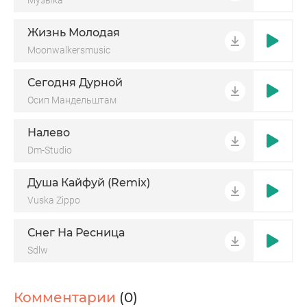
Музыка
Жизнь Молодая
Moonwalkersmusic
Сегодня Дурной
Осип Мандельштам
Налево
Dm-Studio
Душа Кайфуй (Remix)
Vuska Zippo
Снег На Ресница
Sdlw
Комментарии
(0)