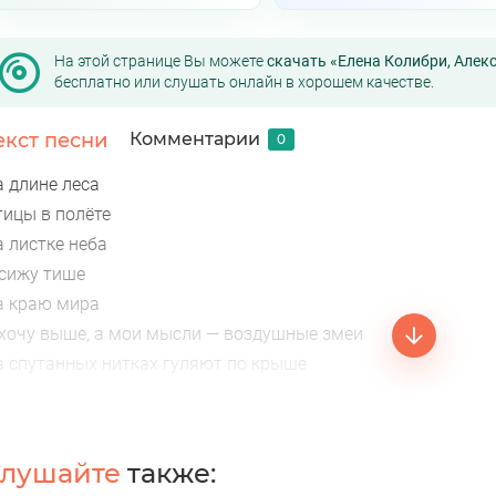
На этой странице Вы можете
скачать «Елена Колибри, Алекс
бесплатно или слушать онлайн в хорошем качестве.
екст песни
Комментарии
0
а длине леса
тицы в полёте
а листке неба
 сижу тише
а краю мира
 хочу выше, а мои мысли — воздушные змеи
а спутанных нитках гуляют по крыше
 почти верю, что могу выше
ыше деревьев, шпилей, высоток
 самолётов, и чёрт*ых — Больше деревьев, шпилей, высоток
лушайте
также:
 самолётов, и чёрных дыр — выше