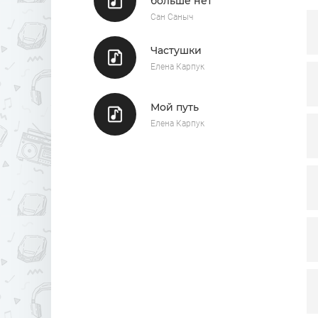
больше нет
Э
Сан Саныч
Г
В
Частушки
Елена Карпук
Мой путь
Елена Карпук