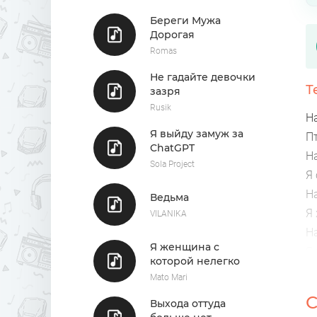
Береги Мужа
Дорогая
Romas
Не гадайте девочки
Т
зазря
Rusik
Н
Я выйду замуж за
П
ChatGPT
Н
Sola Project
Я
Н
Ведьма
Я
VILANIKA
Н
Я женщина с
Я
которой нелегко
В
Mato Mari
И
С
Выхода оттуда
И