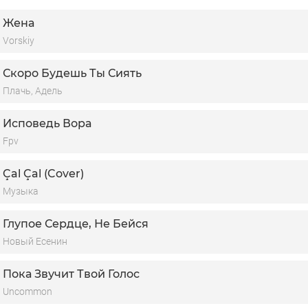
то так просто
Жена
ород все меньше
Vorskiy
се уже в прошлом
Скоро Будешь Ты Сиять
Плачь, Адель
Исповедь Вора
Fpv
Çal Çal (Cover)
Музыка
Глупое Сердце, Не Бейся
Новый Есенин
Пока Звучит Твой Голос
Uncommon