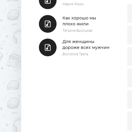
Н
Мария Ромм
Я
Как хорошо мы
Д
плохо жили
Е
Татьяна Высоцкая
Для женщины
дороже всех мужчин
Blondinka Tasha