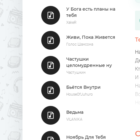
У Бога есть планы на
тебя
XakeR
Живи, Пока Живется
Т
Голос Шансона
Н
Частушки
Д
целомудренные ну
К
почти
Частушкин
И
Н
Бьётся Внутри
Во
HouseOfJuhuro
Н
М
Ведьма
Я
VILANIKA
Д
С
Е
Ноябрь Для Тебя