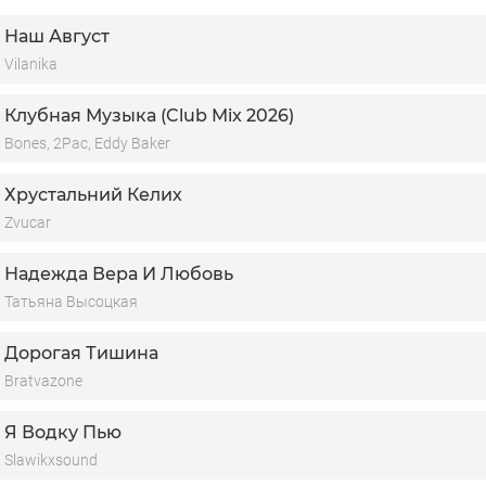
о я всё равно продолжаю
Наш Август
 устала стянуть этого молча
Vilanika
елать вид, что меня не ломает
сли честно, мне очень сложно
Клубная Музыка (Club Mix 2026)
Bones, 2Pac, Eddy Baker
Хрустальний Келих
Zvucar
Надежда Вера И Любовь
Татьяна Высоцкая
Дорогая Тишина
Bratvazone
Я Водку Пью
Slawikxsound