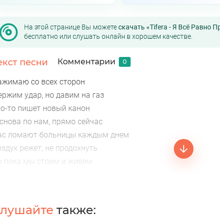
На этой странице Вы можете
скачать «Tifera - Я Всё Равно
бесплатно или слушать онлайн в хорошем качестве.
екст песни
Комментарии
0
ажимаю со всех сторон
ержим удар, но давим на газ
то-то пишет новый канон
 снова по нам, прямо сейчас
ас ломают больницы каждым днем
здух режет, не продохнуть
о пока мы стоим и живем
ы не дадим себя согнуть
 устала тянуть это молча
елать вид, что меня не ломает
лушайте
также:
сли честно, мне очень сложно