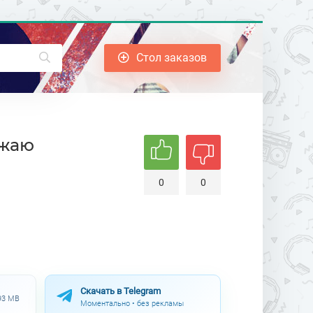
Стол заказов
лжаю
0
0
Скачать в Telegram
.93 MB
Моментально • без рекламы