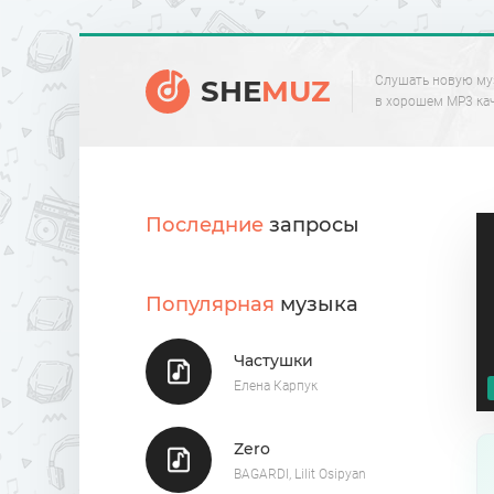
Слушать новую му
SHE
MUZ
в хорошем MP3 ка
Последние
запросы
Популярная
музыка
Частушки
Елена Карпук
Zero
BAGARDI, Lilit Osipyan