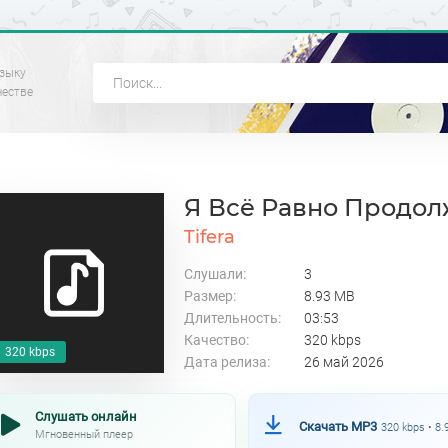
зыку
честве
Я Всё Равно Продо
Tifera
Слушали:
3
Размер:
8.93 MB
Длительность:
03:53
Качество:
320 kbps
320 kbps
Дата релиза:
26 май 2026
Слушать онлайн
Скачать MP3
320 kbps • 8
Мгновенный плеер