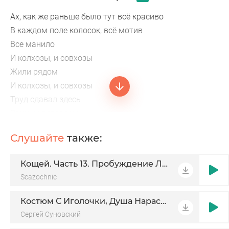
Ах, как же раньше было тут всё красиво
В каждом поле колосок, всё мотив
Все манило
И колхозы, и совхозы
Жили рядом
И колхозы, и совхозы
Труд сдавал здесь
Ранним взглядом
Эх, деревня, ты моя
Слушайте
также:
Да и куры у дворов
Кощей. Часть 13. Пробуждение Лады
Scazochnic
Костюм С Иголочки, Душа Нараспашку
Сергей Суновский