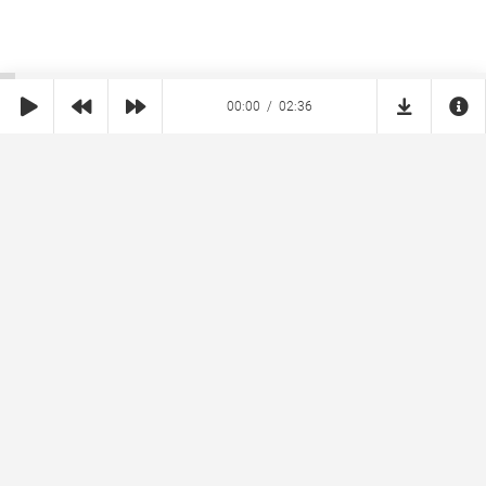
00:00
02:36
SHE
MUZ
Реклама на сайте
Правообладателям
Copyright © 2026 SheMuz.com. Контакт с администрацией:
info@shemuz.com