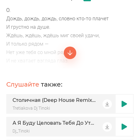
О.
Дождь, дождь, дождь, словно кто-то плачет
И грустно на душе.
Ждёшь, ждёшь, ждёшь миг своей удачи,
И только рядом —
Нет уже тебя со мной рядом.
И не хватает взгляда глаз.
И только дождь, который раз.
А мне ведь так надо
Слушайте
также:
Увидеть в этот вечер вас.
Дом.
Столичная (Deep House Remix 2026)
Дом пустой, одинокий.
Tretiakova Dj Tinoki
Ноги и осень плачет в тишине.
А Я Буду Целовать Тебя До Утра
Dj_Tinoki