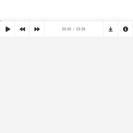
00:00
03:36
SHE
MUZ
Реклама на сайте
Правообладателям
Copyright © 2026 SheMuz.com. Контакт с администрацией:
info@shemuz.com