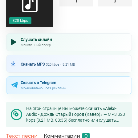
1
0
320 kbps
Слушать онлайн
Мгновенный плеер
Скачать MP3
320 kbps • 8.21 MB
Скачать в Telegram
Моментально • без рекламы
На этой странице Вы можете
скачать «Aleks-
Audio - Дождь Старый Город (Кавер)»
— MP3 320
kbps (8.21 MB, 03:35) бесплатно или слушать
онлайн в хорошем качестве.
Текст песни
Комментарии
0