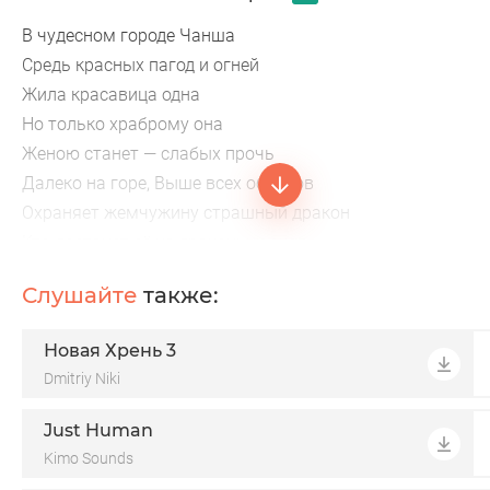
В чудесном городе Чанша
Средь красных пагод и огней
Жила красавица одна
Но только храброму она
Женою станет — слабых прочь
Далеко на горе, Выше всех облаков
Охраняет жемчужину страшный дракон
Кто достанет её из драконьих оков
Тому дочь он отдаст
Слушайте
также:
И дворцовый свой трон
Жемчуг силой
Новая Хрень 3
Владеет небес
Dmitriy Niki
Он раскроет в тебе то, что есть
Если сердце из боли и зла
Just Human
Kimo Sounds