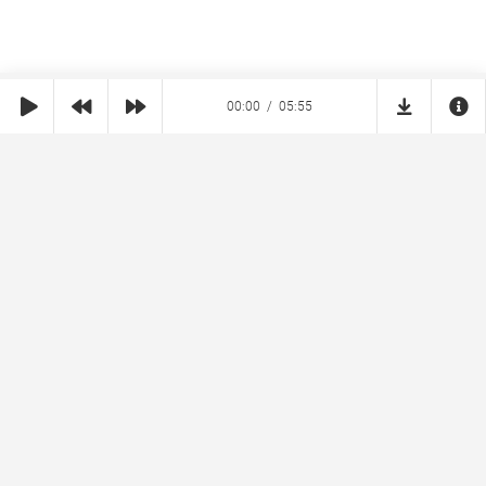
00:00
05:55
SHE
MUZ
Реклама на сайте
Правообладателям
Copyright © 2026 SheMuz.com. Контакт с администрацией:
info@shemuz.com