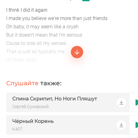
I think I did it again
I made you believe we're more than just friends
Oh baby, it may seem like a crush
But it doesn't mean that I'm serious
Cause to lose all my senses
That is just so typically me
Oh baby, baby
Oops, I did it again
I played with your heart
Слушайте
также:
Got lost in the game
Спина Скрипит, Но Ноги Пляшут
Сергей Суновский
Чёрный Корень
K407