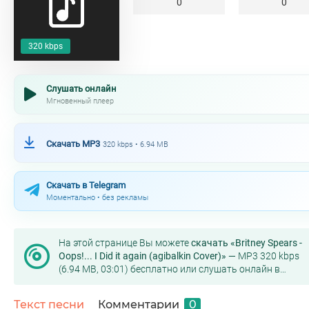
0
0
320 kbps
Слушать онлайн
Мгновенный плеер
Скачать MP3
320 kbps • 6.94 MB
Скачать в Telegram
Моментально • без рекламы
На этой странице Вы можете
скачать «Britney Spears -
Oops!... I Did it again (agibalkin Cover)»
— MP3 320 kbps
(6.94 MB, 03:01) бесплатно или слушать онлайн в
хорошем качестве.
Текст песни
Комментарии
0