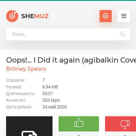
SHE
MUZ
Oops!... I Did it again (agibalkin Cov
Britney Spears
Слушали:
7
Размер:
6.94 MB
Длительность:
03:01
Качество:
320 kbps
Дата релиза:
24 май 2026