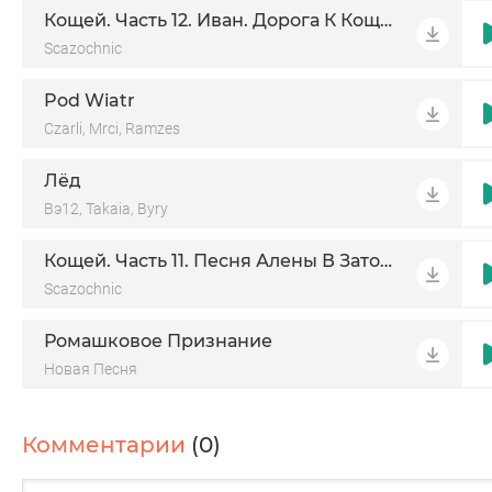
Кощей. Часть 12. Иван. Дорога К Кощею
Scazochnic
Pod Wiatr
Czarli, Mrci, Ramzes
Лёд
Вэ12, Takaia, Byry
Кощей. Часть 11. Песня Алены В Заточении
Scazochnic
Ромашковое Признание
Новая Песня
Комментарии
(0)