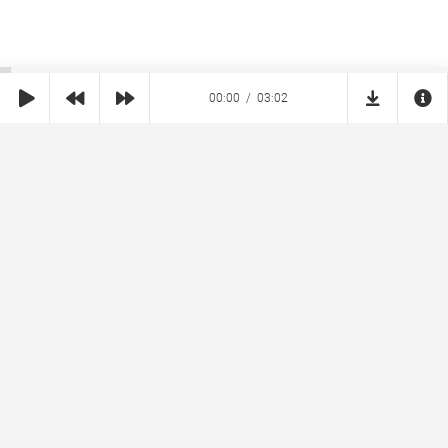
00:00
03:02
SHE
MUZ
Реклама на сайте
Правообладателям
Copyright © 2026 SheMuz.com. Контакт с администрацией:
info@shemuz.com