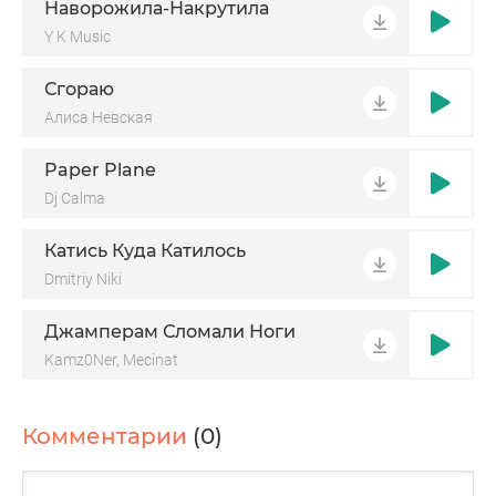
Наворожила-Накрутила
Y K Music
Сгораю
Алиса Невская
Paper Plane
Dj Calma
Катись Куда Катилось
Dmitriy Niki
Джамперам Сломали Ноги
Kamz0Ner, Mecinat
Комментарии
(0)