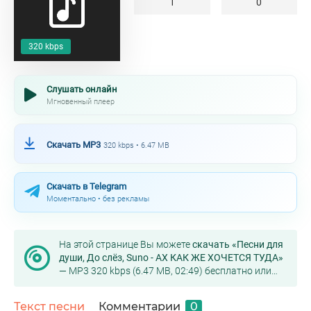
1
0
320 kbps
Слушать онлайн
Мгновенный плеер
Скачать MP3
320 kbps • 6.47 MB
Скачать в Telegram
Моментально • без рекламы
На этой странице Вы можете
скачать «Песни для
души, До слёз, Suno - АХ КАК ЖЕ ХОЧЕТСЯ ТУДА»
— MP3 320 kbps (6.47 MB, 02:49) бесплатно или
слушать онлайн в хорошем качестве.
Текст песни
Комментарии
0