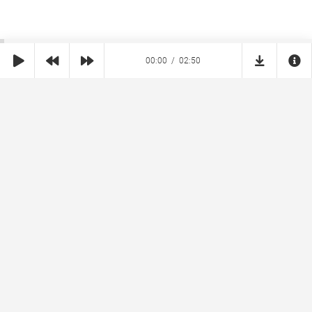
00:00
02:50
SHE
MUZ
Реклама на сайте
Правообладателям
Copyright © 2026 SheMuz.com. Контакт с администрацией:
info@shemuz.com