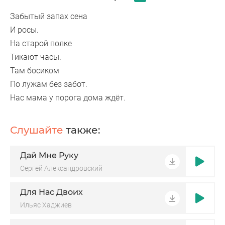
Забытый запах сена
И росы.
На старой полке
Тикают часы.
Там босиком
По лужам без забот.
Нас мама у порога дома ждёт.
Слушайте
также:
Дай Мне Руку
Сергей Александровский
Для Нас Двоих
Ильяс Хаджиев