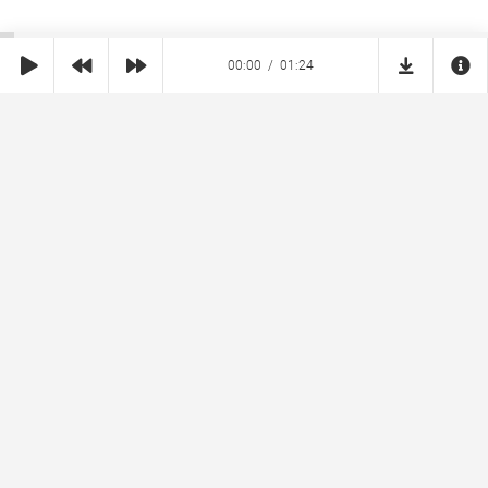
00:00
01:24
SHE
MUZ
Реклама на сайте
Правообладателям
Copyright © 2026 SheMuz.com. Контакт с администрацией:
info@shemuz.com