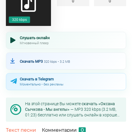
0
0
320 kbps
Слушать онлайн
Мгновенный плеер
Скачать MP3
320 kbps • 3.2 MB
Скачать в Telegram
Моментально • без рекламы
На этой странице Вы можете
скачать «Оксана
Сычкова - Мы ангелы»
— MP3 320 kbps (3.2 MB,
01:23) бесплатно или слушать онлайн в хорошем
качестве.
Текст песни
Комментарии
0