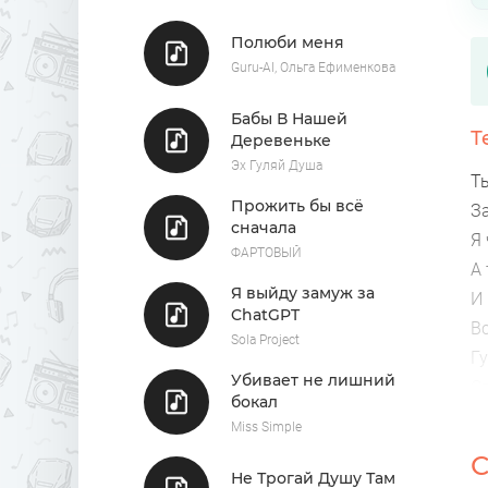
Полюби меня
Guru-AI, Ольга Ефименкова
Бабы В Нашей
Т
Деревеньке
Эх Гуляй Душа
Т
Прожить бы всё
З
сначала
Я 
ФАРТОВЫЙ
А
Я выйду замуж за
И 
ChatGPT
В
Sola Project
Гу
Убивает не лишний
Сп
бокал
Miss Simple
С
Не Трогай Душу Там