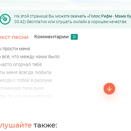
На этой странице Вы можете
скачать «Голос Рифм - Мама бу
03:42) бесплатно или слушать онлайн в хорошем качестве.
екст песни
Комментарии
0
ы прости меня
а всё, что между нами было
часто огорчал тебя
 ты меня всегда любила
когда с тобой в разлуке
споминаю твои руки
бы те, что мне шептали
и, сынок, когда устал я
лушайте
также: