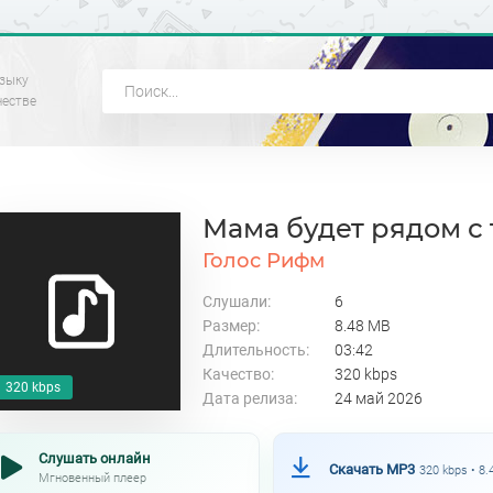
зыку
честве
Мама будет рядом с
Голос Рифм
Слушали:
6
Размер:
8.48 MB
Длительность:
03:42
Качество:
320 kbps
320 kbps
Дата релиза:
24 май 2026
Слушать онлайн
Скачать MP3
320 kbps • 8
Мгновенный плеер