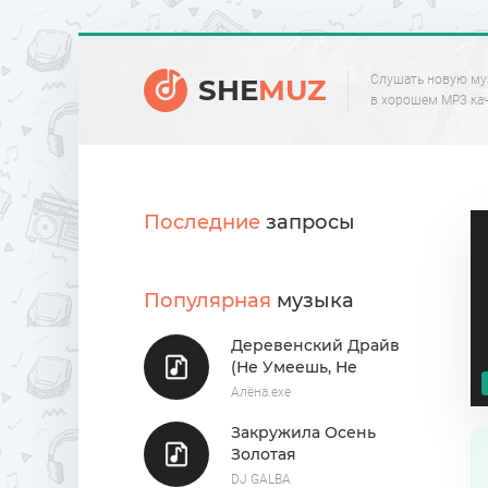
Слушать новую му
SHE
MUZ
в хорошем MP3 ка
Последние
запросы
Популярная
музыка
Деревенский Драйв
(Не Умеешь, Не
Берись)
Алёна.exe
Закружила Осень
Золотая
DJ GALBA