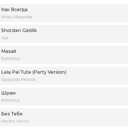
Как Всегда
Игорь Абакумов
Shordan Galdik
Aga
Мазай
Romentus
Lela Pal Tute (Party Version)
Gipsyprala Records
Шрам
Romentus
Без Тебя
Maxbro, Novryx