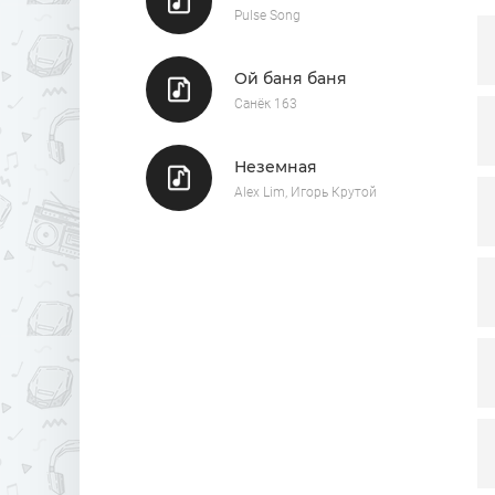
Pulse Song
Ой баня баня
Санёк 163
Неземная
Alex Lim, Игорь Крутой