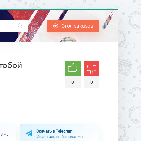
Стол заказов
 тобой
0
0
Скачать в Telegram
.48 MB
Моментально • без рекламы