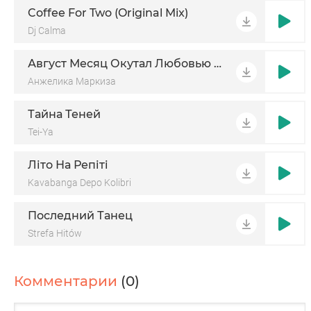
Coffee For Two (Original Mix)
Dj Calma
Август Месяц Окутал Любовью Своей
Анжелика Маркиза
Тайна Теней
Tei-Ya
Літо На Репіті
Kavabanga Depo Kolibri
Последний Танец
Strefa Hitów
Комментарии
(0)