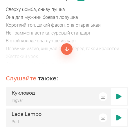
Сверху бомба, снизу пушка
Она для мужчин боевая ловушка
Короткий топ, дикий фасон, она старенькая
Не граммопластика, суровый стандарт
В этой колоде она лучше из карт
Плавный изгиб, хищная стать перед такой красотой
Жестокий урок
Сверху бомба, снизу пушка
Это вам, братва, не игрушка
Слушайте
также:
Далее класс, бампер зачет
Смотри, как она по району идет
Кукловод
Спереди гордость, сзади магнит
Ingvar
Самый сочный персик
Глаза
Lada Lambo
Port