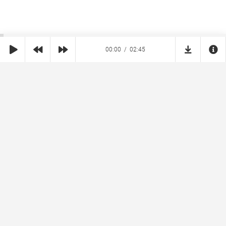
00:00
02:45
SHE
MUZ
Реклама на сайте
Правообладателям
Copyright © 2026 SheMuz.com. Контакт с администрацией:
info@shemuz.com