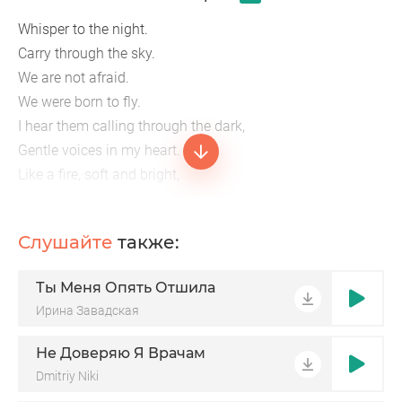
Whisper to the night.
Carry through the sky.
We are not afraid.
We were born to fly.
I hear them calling through the dark,
Gentle voices in my heart.
Like a fire, soft and bright,
Like a shadow turned to light.
Every breath
Слушайте
также:
Ты Меня Опять Отшила
Ирина Завадская
Не Доверяю Я Врачам
Dmitriy Niki