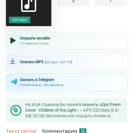
0
1
320 kbps
Слушать онлайн
Мгновенный плеер
Скачать MP3
320 kbps • 6.81 MB
Скачать в Telegram
Моментально • без рекламы
На этой странице Вы можете
скачать «Epic Poem
Cover - Children of the Light»
— MP3 320 kbps (6.81
MB, 02:58) бесплатно или слушать онлайн в
хорошем качестве.
Текст песни
Комментарии
0