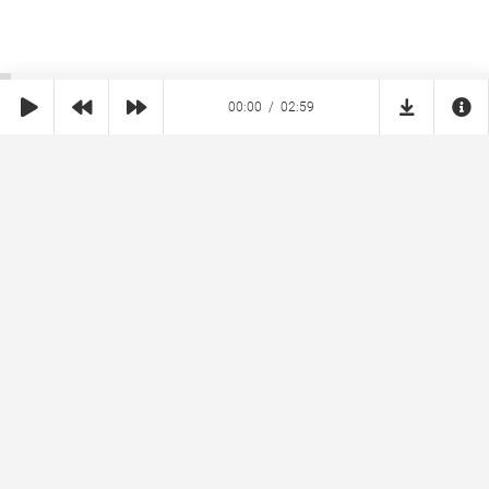
00:00
02:59
SHE
MUZ
Реклама на сайте
Правообладателям
Copyright © 2026 SheMuz.com. Контакт с администрацией:
info@shemuz.com