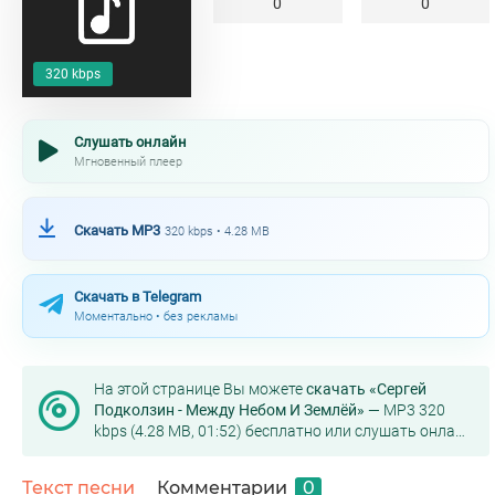
0
0
320 kbps
Слушать онлайн
Мгновенный плеер
Скачать MP3
320 kbps • 4.28 MB
Скачать в Telegram
Моментально • без рекламы
На этой странице Вы можете
скачать «Сергей
Подколзин - Между Небом И Землёй»
— MP3 320
kbps (4.28 MB, 01:52) бесплатно или слушать онлайн
в хорошем качестве.
Текст песни
Комментарии
0