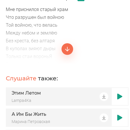
Мне приснился старый храм
Что разрушен был войною
Той войною, что велась
Между небом и землёю
Без креста, без алтаря
В куполах зияют дыры
Только стаи вороньЯ
Территорию обжили
Не иконы, не свечи
Слушайте
также:
Всё по растаскали
А в округе, ни души
Этим Летом
Будто все поумирали
Lampa4Ka
А Им Бы Жить
Марина Петровская