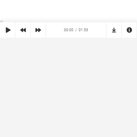
00:00
01:53
SHE
MUZ
Реклама на сайте
Правообладателям
Copyright © 2026 SheMuz.com. Контакт с администрацией:
info@shemuz.com