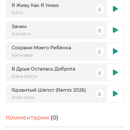
Я Живу Как Я Умею
Gut1K
Зачем
Dramatron
Сохрани Моего Ребёнка
Костырева
В Душе Осталась Доброта
Елена Карпук
Ядовитый Шёпот (Remix 2026)
Strefa Hitów
Комментарии
(0)