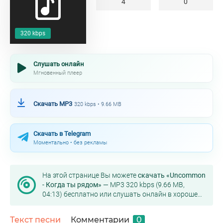
4
0
320 kbps
Слушать онлайн
Мгновенный плеер
Скачать MP3
320 kbps • 9.66 MB
Скачать в Telegram
Моментально • без рекламы
На этой странице Вы можете
скачать «Uncommon
- Когда ты рядом»
— MP3 320 kbps (9.66 MB,
04:13) бесплатно или слушать онлайн в хорошем
качестве.
Текст песни
Комментарии
0