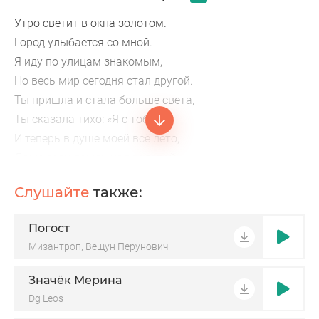
Утро светит в окна золотом.
Город улыбается со мной.
Я иду по улицам знакомым,
Но весь мир сегодня стал другой.
Ты пришла и стала больше света,
Ты сказала тихо: «Я с тобой».
И теперь в душе моей всё лето,
Даже если дождь над головой.
Когда ты рядом, оживает мир, и сердце
Слушайте
также:
Снова верит в чудо.
Ты мой рассвет, мой тёплый мир.
Погост
С тобой счастливым я буду,
Мизантроп, Вещун Перунович
Когда ты рядом — светятся глаза,
Значёк Мерина
Dg Leos