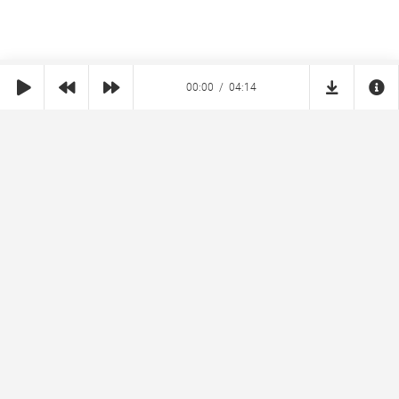
00:00
04:14
SHE
MUZ
Реклама на сайте
Правообладателям
Copyright © 2026 SheMuz.com. Контакт с администрацией:
info@shemuz.com