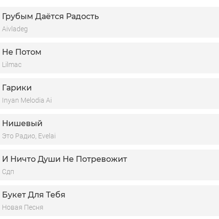
Грубым Даётся Радость
Aivladeg
Не Потом
Lilmac
Гарики
Inyan Melodia Ai
Нишевый
Это Радио, Evelai
И Ничто Души Не Потревожит
Сдп
Букет Для Тебя
Новая Песня