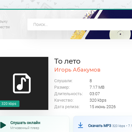
зыку
честве
То лето
Игорь Абакумов
Слушали:
8
Размер:
7.17 MB
Длительность:
03:07
Качество:
320 kbps
320 kbps
Дата релиза:
15 июнь 2026
Слушать онлайн
Скачать MP3
320 kbps • 7
Мгновенный плеер