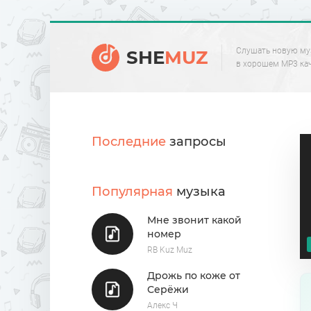
Слушать новую му
SHE
MUZ
в хорошем MP3 ка
Последние
запросы
Популярная
музыка
Мне звонит какой
номер
RB Kuz Muz
Дрожь по коже от
Серёжи
Алекс Ч