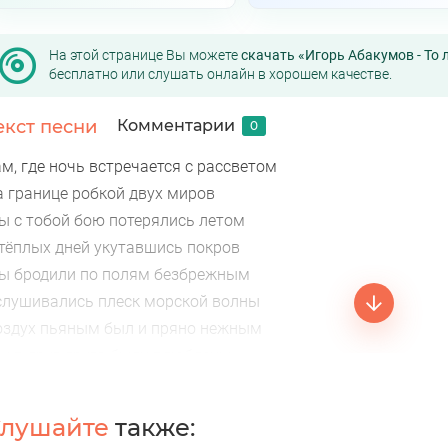
На этой странице Вы можете
скачать «Игорь Абакумов - То 
бесплатно или слушать онлайн в хорошем качестве.
екст песни
Комментарии
0
м, где ночь встречается с рассветом
а границе робкой двух миров
ы с тобой бою потерялись летом
 тёплых дней укутавшись покров
ы бродили по полям безбрежным
слушивались плеск морской волны
оздух пьяным был и пряно нежным
ы в друг друга были влюблены
ло, было, было это где-то
очно было в прошлом далеко
лушайте
также: