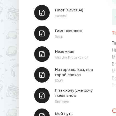
Плот (Caver AI)
Николай
Гимн женщин
Т
Redjji
Та
Н
Неземная
М
Alex Lim, Игорь Крутой
В
На горе колхоз, под
М
горой совхоз
В
SDLW
В
Я так хочу уже хочу
М
тюльпанов
Бы
Светлана
Т
С
Мой путь