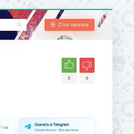
Стол заказов
3
0
Скачать в Telegram
.17 MB
Моментально • без рекламы