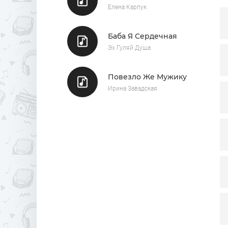
Елена Карпук
Баба Я Сердечная
Эх Гуляй Душа
Повезло Же Мужику
Ирина Завадская