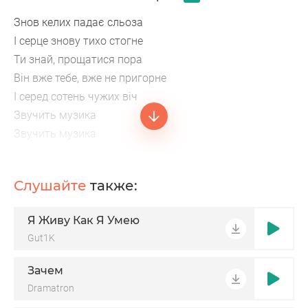
Знов келих падає сльоза
І серце знову тихо стогне
Ти знай, прощатися пора
Він вже тебе, вже не пригорне
І серед сотень чужих віч
Звучить музика
Звучить музика
Звучить музика
Звучить музика
Слушайте
также:
Звуч
На ніч залишить біль знову на світанку
Я Живу Как Я Умею
Знов в келих падає сльоза
Gut1K
І серце знову тихо стогне
Ти знай, прощатися пора
Зачем
Dramatron