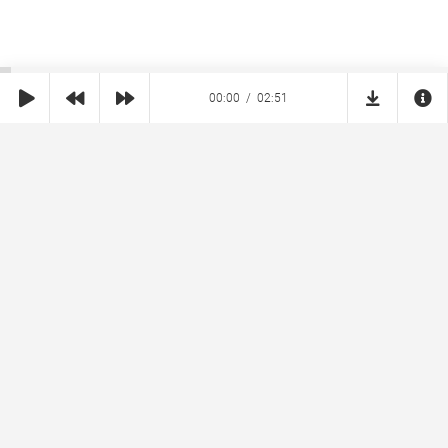
00:00
02:51
SHE
MUZ
Реклама на сайте
Правообладателям
Copyright © 2026 SheMuz.com. Контакт с администрацией:
info@shemuz.com