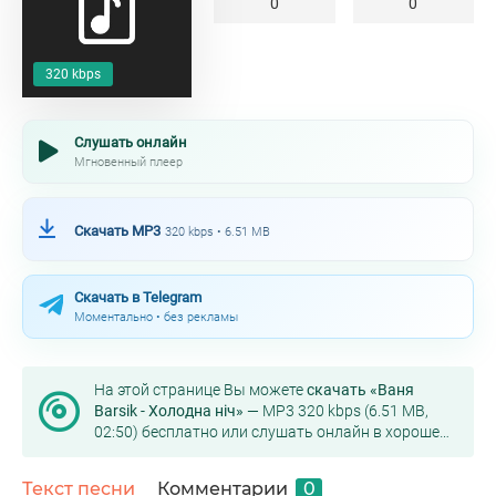
0
0
320 kbps
Слушать онлайн
Мгновенный плеер
Скачать MP3
320 kbps • 6.51 MB
Скачать в Telegram
Моментально • без рекламы
На этой странице Вы можете
скачать «Ваня
Barsik - Холодна ніч»
— MP3 320 kbps (6.51 MB,
02:50) бесплатно или слушать онлайн в хорошем
качестве.
Текст песни
Комментарии
0