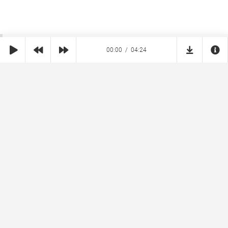
00:00
04:24
SHE
MUZ
Реклама на сайте
Правообладателям
Copyright © 2026 SheMuz.com. Контакт с администрацией:
info@shemuz.com