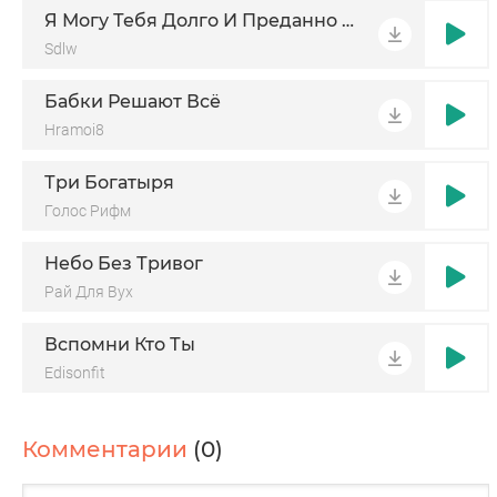
Я Могу Тебя Долго И Преданно Ждать
Sdlw
Бабки Решают Всё
Hramoi8
Три Богатыря
Голос Рифм
Небо Без Тривог
Рай Для Вух
Вспомни Кто Ты
Edisonfit
Комментарии
(0)