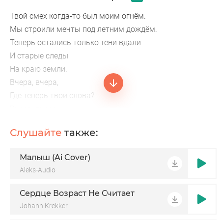
Твой смех когда-то был моим огнём.
Мы строили мечты под летним дождём.
Теперь остались только тени вдали
И старые следы
На краю земли.
Вчера, вчера,
Где теперь твои слова?
Вчера, вчера,
Улетела та весна.
Слушайте
также:
О,
Не вернуть её назад.
Малыш (Ai Cover)
Эй, эй,
Aleks-Audio
Но я жизни всё же рад.
Я не держу обид, не зову.
Сердце Возраст Не Считает
Пусть время заметает наш последний взгляд.
Johann Krekker