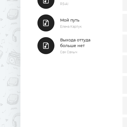
RS-AI
Мой путь
Елена Карпук
Выхода оттуда
больше нет
Сан Саныч