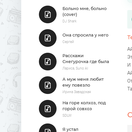
Больно мне, больно
(cover)
DJ Shark
Она спросила у него
Т
Сергей
А
Расскажи
Э
Снегурочка где была
И
Лариса, Suno AI
Ай
А муж меня любит
О
ему повезло
Т
Ирина Завадская
На горе колхоз, под
горой совхоз
С
SDLW
Я устал