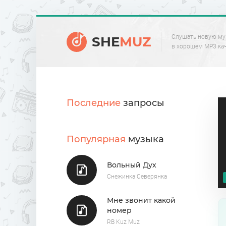
Слушать новую му
SHE
MUZ
в хорошем MP3 ка
Последние
запросы
Популярная
музыка
Вольный Дух
Снежинка Северянка
Мне звонит какой
номер
RB Kuz Muz