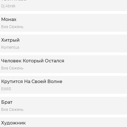
Dj Abrek
Монах
Виа Сажень
Хитрый
Romentus
Человек Который Остался
Виа Сажень
Крутится На Своей Волне
Eddi$
Брат
Виа Сажень
Художник