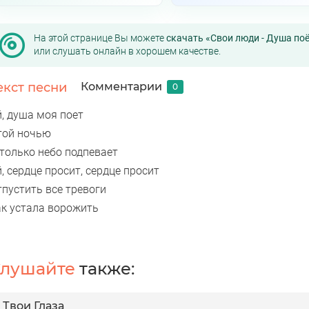
На этой странице Вы можете
скачать «Свои люди - Душа по
или слушать онлайн в хорошем качестве.
екст песни
Комментарии
0
й, душа моя поет
той ночью
 только небо подпевает
, сердце просит, сердце просит
тпустить все тревоги
ак устала ворожить
лушайте
также:
Твои Глаза