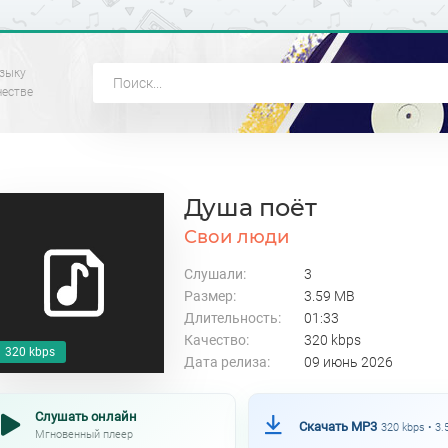
зыку
честве
Душа поëт
Свои люди
Слушали:
3
Размер:
3.59 MB
Длительность:
01:33
Качество:
320 kbps
320 kbps
Дата релиза:
09 июнь 2026
Слушать онлайн
Скачать MP3
320 kbps • 3
Мгновенный плеер