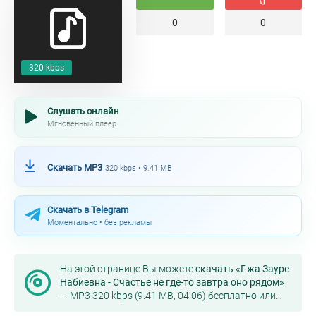
0
0
320 kbps
Слушать онлайн
Мгновенный плеер
Скачать MP3
320 kbps • 9.41 MB
Скачать в Telegram
Моментально • без рекламы
На этой странице Вы можете
скачать «Г-жа Зауре
Набиевна - Счастье не где-то завтра оно рядом»
— MP3 320 kbps (9.41 MB, 04:06) бесплатно или
слушать онлайн в хорошем качестве.