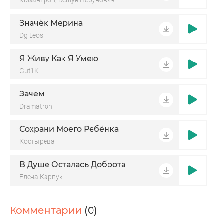
Мизантроп, Вещун Перунович
Значёк Мерина
Dg Leos
Я Живу Как Я Умею
Gut1K
Зачем
Dramatron
Сохрани Моего Ребёнка
Костырева
В Душе Осталась Доброта
Елена Карпук
Комментарии
(0)