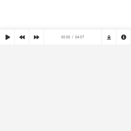
00:00
04:07
SHE
MUZ
Реклама на сайте
Правообладателям
Copyright © 2026 SheMuz.com. Контакт с администрацией:
info@shemuz.com