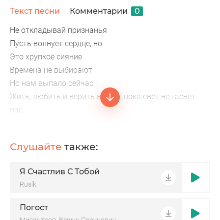
Текст песни
Комментарии
0
Не откладывай признанья
Пусть волнует сердце, но
Это хрупкое сияние
Времена не выбирают
Но нам выпало сейчас
Жить, любить и верить в чудо, пока свет не гаснет
нас.
Кенге калдырма, махабатты айт пыгын.
Кенге калдырма, журек кутуптур сени
Слушайте
также:
Бугун барда, сезонны, ертенгеш, попкалады
Я Счастлив С Тобой
Rusik
Погост