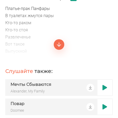
Платье-прак Панфары
В туалетах жмутся пары
Кто-то раком
Кто-то стоя
Развлеченье
Вот такое
Выпускной
Не забудем мы
Этот вечер выпускной
Слушайте
также:
Не забудем мы с тобой
Мечты Сбываются
Alexander, My Family
Повар
Doomee