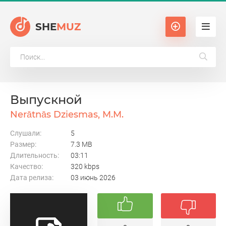
SHE
MUZ
Выпускной
Nerātnās Dziesmas, M.M.
Слушали:
5
Размер:
7.3 MB
Длительность:
03:11
Качество:
320 kbps
Дата релиза:
03 июнь 2026