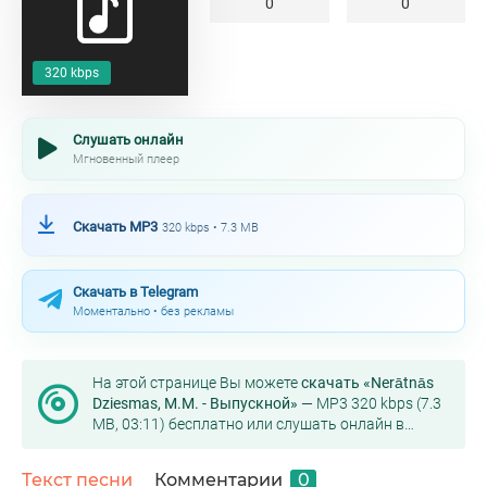
0
0
320 kbps
Слушать онлайн
Мгновенный плеер
Скачать MP3
320 kbps • 7.3 MB
Скачать в Telegram
Моментально • без рекламы
На этой странице Вы можете
скачать «Nerātnās
Dziesmas, M.M. - Выпускной»
— MP3 320 kbps (7.3
MB, 03:11) бесплатно или слушать онлайн в
хорошем качестве.
Текст песни
Комментарии
0