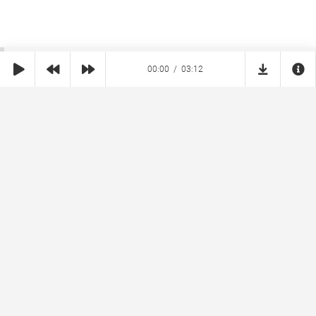
00:00
03:12
SHE
MUZ
Реклама на сайте
Правообладателям
Copyright © 2026 SheMuz.com. Контакт с администрацией:
info@shemuz.com