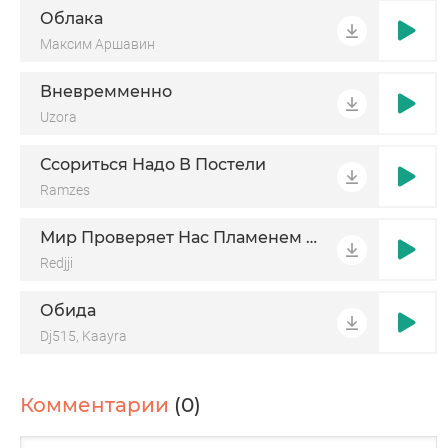
Облака
Максим Аршавин
Вневремменно
Uzora
Ссориться Надо В Постели
Ramzes
Мир Проверяет Нас Пламенем Снова
Redjji
Обида
Dj515, Kaayra
Комментарии
(0)