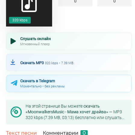
0
0
320 kbps
Слушать онлайн
Мгновенный плеер
Скачать MP3
320 kbps • 7.39 MB
Скачать в Telegram
Моментально • без рекламы
На этой странице Вы можете
скачать
«MoonwalkersMusic - Мама хочет драйва»
— MP3
320 kbps (7.39 MB, 03:13) бесплатно или слушать
онлайн в хорошем качестве.
Текст песни
Комментарии
0