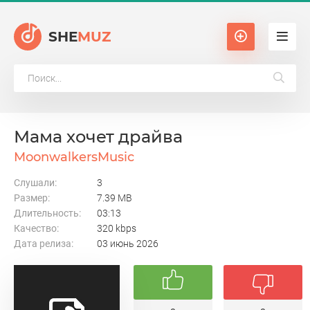
SHE
MUZ
Мама хочет драйва
MoonwalkersMusic
Слушали:
3
Размер:
7.39 MB
Длительность:
03:13
Качество:
320 kbps
Дата релиза:
03 июнь 2026