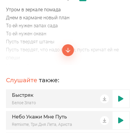
Утром в зеркале помада
Днем в кармане новый план
То ей нужен запах сада
То ей нужен океан
Пусть твердят штаны
Пусть твердят, что надо проще, пусть кричат ей не
спеши
Мама выбирает точно, что ей надо для души
Телефон дрожит в руке
Слушайте
также:
Мама ищет не напрасно своё
Именно легке
Быстряк
Подожди еще минуту
Белое Злато
Небо Укажи Мне Путь
Remixme, Три Дня Лета, Ариста