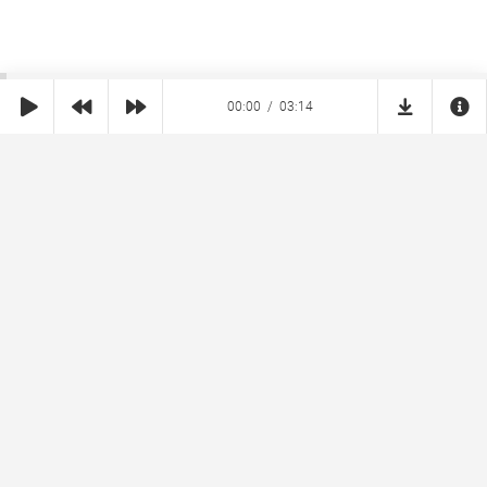
00:00
03:14
SHE
MUZ
Реклама на сайте
Правообладателям
Copyright © 2026 SheMuz.com. Контакт с администрацией:
info@shemuz.com