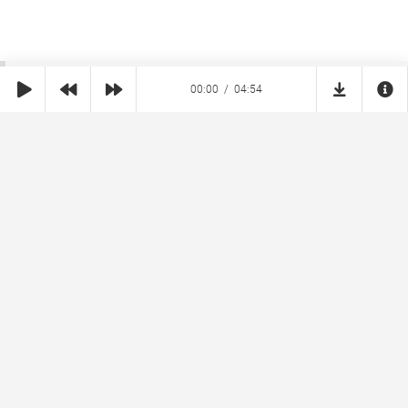
00:00
04:54
SHE
MUZ
Реклама на сайте
Правообладателям
Copyright © 2026 SheMuz.com. Контакт с администрацией:
info@shemuz.com