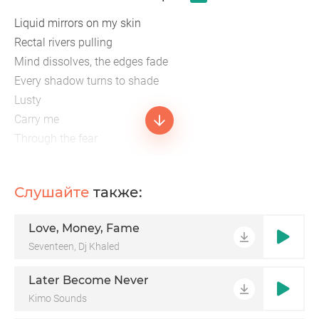
Liquid mirrors on my skin
Rectal rivers pulling
Mind dissolves, the edges fade
Every shadow turns to shade
Lusty
Carry me
Through the fear
Set me free
Open eyes
Слушайте
также:
Open eyes
Open eyes
Love, Money, Fame
Seventeen, Dj Khaled
Later Become Never
Kimo Sounds