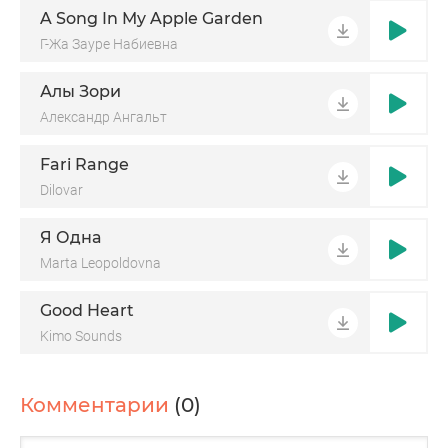
A Song In My Apple Garden
Г-Жа Зауре Набиевна
Алы Зори
Александр Ангальт
Fari Range
Dilovar
Я Одна
Marta Leopoldovna
Good Heart
Kimo Sounds
Комментарии
(0)