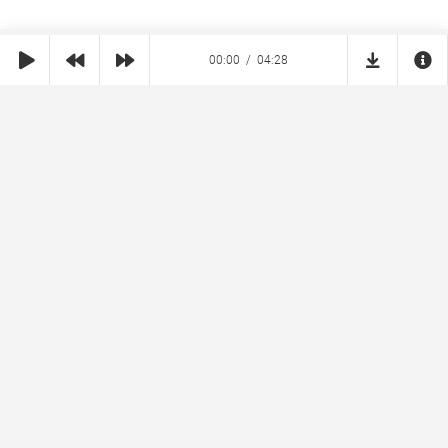
00:00
04:28
SHE
MUZ
Реклама на сайте
Правообладателям
Copyright © 2026 SheMuz.com. Контакт с администрацией:
info@shemuz.com