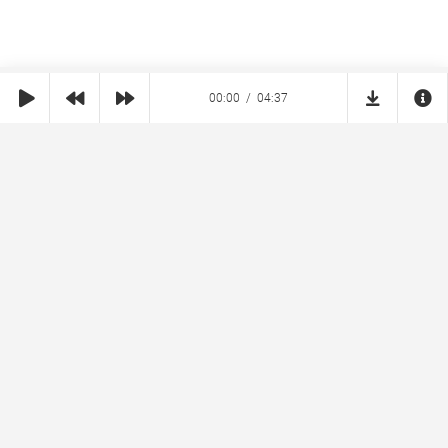
00:00
04:37
SHE
MUZ
Реклама на сайте
Правообладателям
Copyright © 2026 SheMuz.com. Контакт с администрацией:
info@shemuz.com