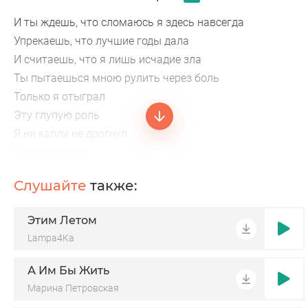
И ты ждешь, что сломаюсь я здесь навсегда
Упрекаешь, что лучшие годы дала
И считаешь, что я лишь исчадие зла
Ты пытаешься мною рулить через боль
Только я отыграл
Эту глупую роль
Я ни капли не дрогнул
На этом краю
И спокойно позицию выдам свою
Слушайте
также:
Этим Летом
Lampa4Ka
А Им Бы Жить
Марина Петровская