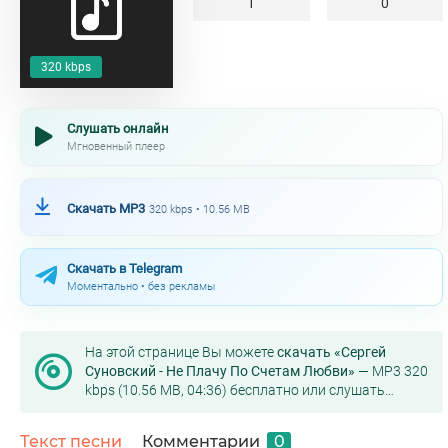
1
0
320 kbps
Слушать онлайн
Мгновенный плеер
Скачать MP3
320 kbps • 10.56 MB
Скачать в Telegram
Моментально • без рекламы
На этой странице Вы можете
скачать «Сергей
Суновский - Не Плачу По Счетам Любви»
— MP3 320
kbps (10.56 MB, 04:36) бесплатно или слушать
онлайн в хорошем качестве.
Текст песни
Комментарии
0