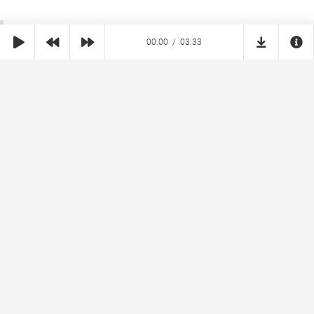
00:00
03:33
SHE
MUZ
Реклама на сайте
Правообладателям
Copyright © 2026 SheMuz.com. Контакт с администрацией:
info@shemuz.com