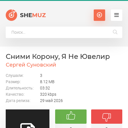
SHE
MUZ
Сними Корону, Я Не Ювелир
Сергей Суновский
Слушали:
3
Размер:
8.12 MB
Длительность:
03:32
Качество:
320 kbps
Дата релиза:
29 май 2026