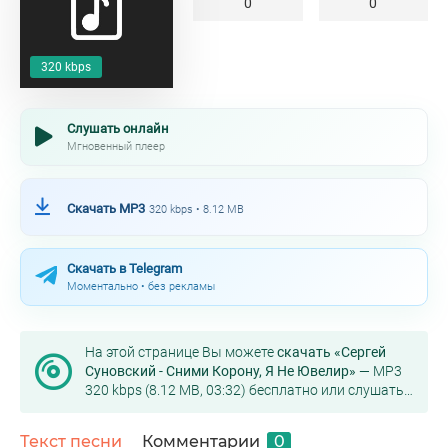
0
0
320 kbps
Слушать онлайн
Мгновенный плеер
Скачать MP3
320 kbps • 8.12 MB
Скачать в Telegram
Моментально • без рекламы
На этой странице Вы можете
скачать «Сергей
Суновский - Сними Корону, Я Не Ювелир»
— MP3
320 kbps (8.12 MB, 03:32) бесплатно или слушать
онлайн в хорошем качестве.
Текст песни
Комментарии
0