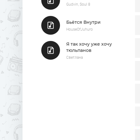
Gudvin, Soul 8
Бьётся Внутри
HouseOfJuhuro
Я так хочу уже хочу
тюльпанов
Светлана