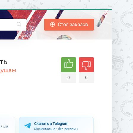
Стол заказов
ть
душам
0
0
Скачать в Telegram
.15 MB
Моментально • без рекламы