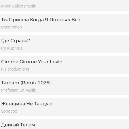
Moonwalkersmusic
Ты Пришла Когда Я Потерял Всё
Uncommon
Где Страна?
Rb Kuz Muz
Gimme Gimme Your Lovin
R.s.productions
Tamam (Remix 2026)
Professor On Music
Женщина Не Танцую
Songbox
Двигай Телом