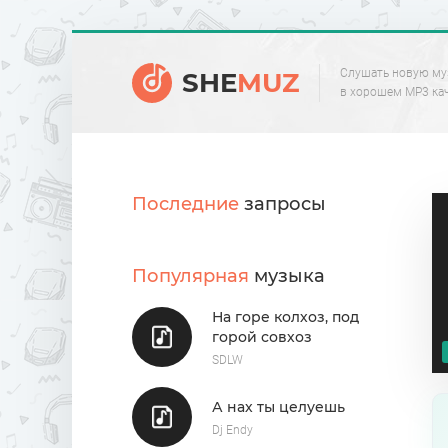
Слушать новую му
SHE
MUZ
в хорошем MP3 ка
Последние
запросы
Популярная
музыка
На горе колхоз, под
горой совхоз
SDLW
А нах ты целуешь
Dj Endy