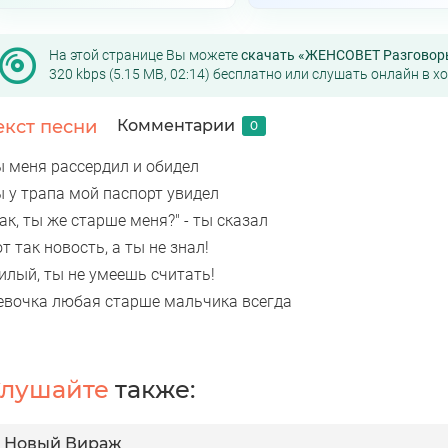
На этой странице Вы можете
скачать «ЖЕНСОВЕТ Разговоры
320 kbps (5.15 MB, 02:14) бесплатно или слушать онлайн в х
екст песни
Комментарии
0
ы меня рассердил и обидел
ы у трапа мой паспорт увидел
ак, ты же старше меня?" - ты сказал
т так новость, а ты не знал!
илый, ты не умеешь считать!
евочка любая старше мальчика всегда
лушайте
также:
Новый Вираж