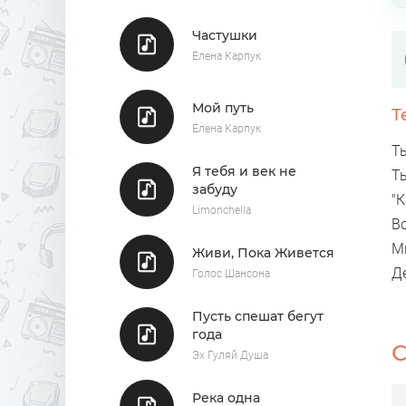
Частушки
Елена Карпук
Мой путь
Т
Елена Карпук
Т
Я тебя и век не
Т
забуду
"К
Limonchella
Во
М
Живи, Пока Живется
Д
Голос Шансона
Пусть спешат бегут
года
С
Эх Гуляй Душа
Река одна