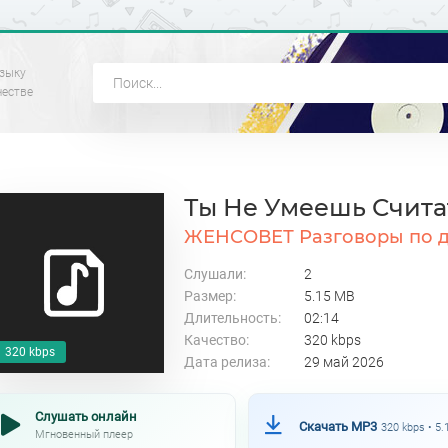
зыку
честве
Ты Не Умеешь Счита
ЖЕНСОВЕТ Разговоры по 
Слушали:
2
Размер:
5.15 MB
Длительность:
02:14
Качество:
320 kbps
320 kbps
Дата релиза:
29 май 2026
Слушать онлайн
Скачать MP3
320 kbps • 5
Мгновенный плеер